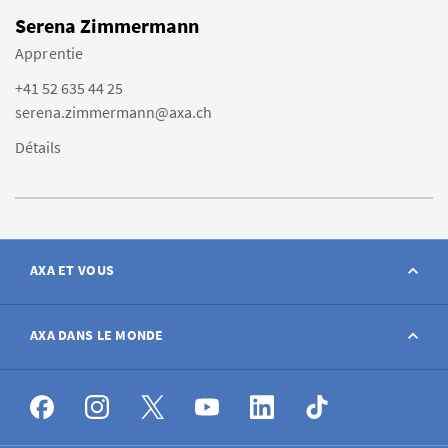
Serena Zimmermann
Apprentie
+41 52 635 44 25
serena.zimmermann@axa.ch
Détails
AXA ET VOUS
Contact
AXA DANS LE MONDE
Déclarer sinistre
AXA dans le monde