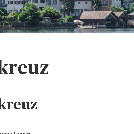
tkreuz
tkreuz