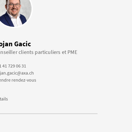
ojan Gacic
nseiller clients particuliers et PME
1 41 729 06 31
jan.gacic@axa.ch
endre rendez-vous
tails