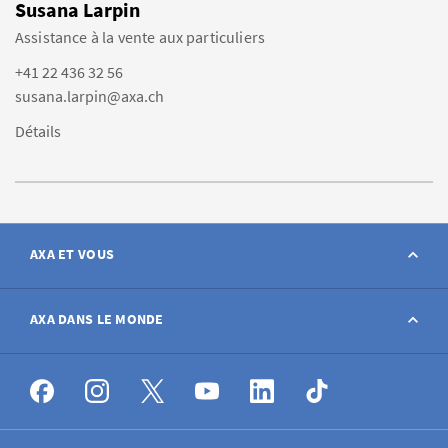
Susana Larpin
Assistance à la vente aux particuliers
+41 22 436 32 56
susana.larpin@axa.ch
Détails
AXA ET VOUS
Contact
AXA DANS LE MONDE
Déclarer sinistre
AXA dans le monde
Postes à pourvoir