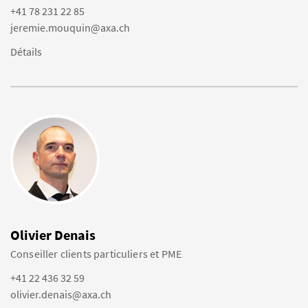
+41 78 231 22 85
jeremie.mouquin@axa.ch
Détails
Olivier Denais
Conseiller clients particuliers et PME
+41 22 436 32 59
olivier.denais@axa.ch