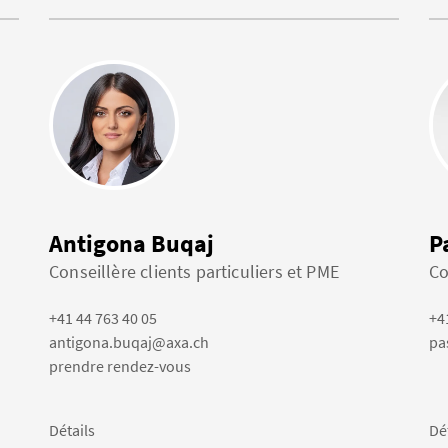
Antigona Buqaj
P
Conseillère clients particuliers et PME
Co
+41 44 763 40 05
+4
antigona.buqaj@axa.ch
pa
prendre rendez-vous
Détails
Dé