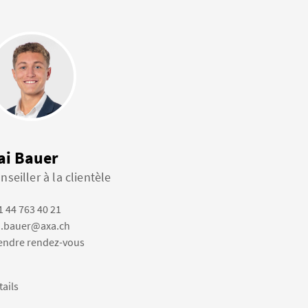
ai Bauer
nseiller à la clientèle
1 44 763 40 21
i.bauer@axa.ch
endre rendez-vous
tails