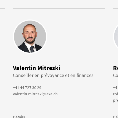
Valentin Mitreski
R
Conseiller en prévoyance et en finances
Co
+41 44 727 30 29
+4
valentin.mitreski@axa.ch
ro
pr
Détails
Dé