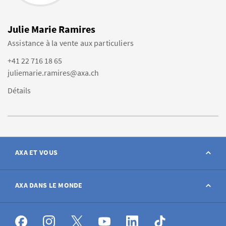
Julie Marie Ramires
Assistance à la vente aux particuliers
+41 22 716 18 65
juliemarie.ramires@axa.ch
Détails
AXA ET VOUS
Contact
AXA DANS LE MONDE
Déclarer sinistre
AXA dans le monde