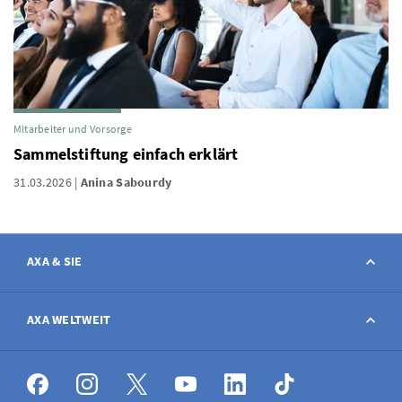
Mitarbeiter und Vorsorge
Sammelstiftung einfach erklärt
31.03.2026
Anina Sabourdy
AXA & SIE
Kontakt
AXA WELTWEIT
Schaden melden
AXA weltweit