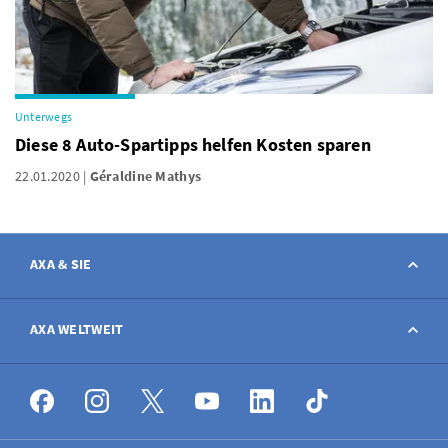
Unterwegs
Diese 8 Auto-Spartipps helfen Kosten sparen
22.01.2020
Géraldine Mathys
AXA & SIE
Kontakt
AXA WELTWEIT
Schaden melden
AXA weltweit
Stellenangebote