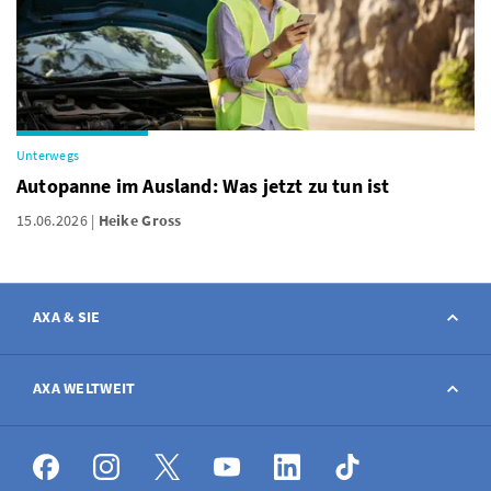
Unterwegs
Autopanne im Ausland: Was jetzt zu tun ist
15.06.2026
Heike Gross
AXA & SIE
Kontakt
AXA WELTWEIT
Schaden melden
AXA weltweit