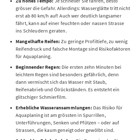
Zu hohes Tempo:
Je schneller Sie fahren, desto
grösser die Gefahr. Allerdings: Wasserglätte tritt nicht
erst ab 80 km/h auf! Auch wer deutlich langsamer
fährt, kann auf einer feuchten oder nassen Strasse
ins Schleudern geraten.
Mangelhafte Reifen:
Zu geringe Profiltiefe, zu wenig
Reifendruck und falsche Montage sind Risikofaktoren
für Aquaplaning.
Beginnender Regen:
Die ersten zehn Minuten bei
leichtem Regen sind besonders gefährlich, denn
dann vermischt sich das Wasser mit Staub,
Reifenabrieb und Ölrückständen. Es entsteht ein
glitschiger Schmierfilm.
Erhebliche Wasseransammlungen:
Das Risiko für
Aquaplaning ist am grössten in Spurrillen,
Unterführungen, Senken und Pfützen – oder auf
Strassen, die kaum geneigt oder gewölbt sind.