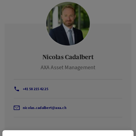
Nicolas Cadalbert
AXA Asset Management
+41 58 215 42 25
nicolas.cadalbert@axa.ch