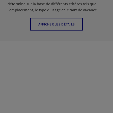
détermine sur la base de différents critères tels que
l’emplacement, le type d’usage et le taux de vacance.
Afin de stabiliser le portefeuille et de réduire les
AFFICHER LES DÉTAILS
fluctuations de valeurs, il peut être judicieux de réaliser
la quote-part immobilière en grande partie au moyen de
placements immobiliers non cotés. L’expérience montre
que les placements immobiliers non cotés devraient
maintenir à l’avenir un effet de stabilisation sur
l’ensemble du portefeuille.