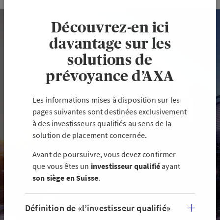
Découvrez-en ici
davantage sur les
solutions de
prévoyance d’AXA
Les informations mises à disposition sur les
AXA Vorsorge Global Real Estate
pages suivantes sont destinées exclusivement
Fund
à des investisseurs qualifiés au sens de la
solution de placement concernée.
Investissez dans un portefeuille immobilier mondial
largement diversifié et destiné aux investisseurs
Avant de poursuivre, vous devez confirmer
institutionnels.
que vous êtes un
investisseur qualifié
ayant
son siège en Suisse
.
S'INFORMER SUR AXA VORSORGE GLOBAL REAL ESTATE
FUND
Définition de «l’investisseur qualifié»