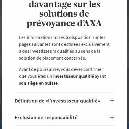
davantage sur les
solutions de
prévoyance d’AXA
Les informations mises à disposition sur les
pages suivantes sont destinées exclusivement
AXA Real Estate Fund Switzerland
à des investisseurs qualifiés au sens de la
solution de placement concernée.
Le fonds AXA Real Estate Fund Switzerland investit en Suisse
dans des immeubles résidentiels, commerciaux et à usage
Avant de poursuivre, vous devez confirmer
mixte de grande qualité.
que vous êtes un
investisseur qualifié
ayant
son siège en Suisse
.
S’INFORMER SUR LE FONDS AXA REAL ESTATE FUND
SWITZERLAND
Définition de «l’investisseur qualifié»
Exclusion de responsabilité