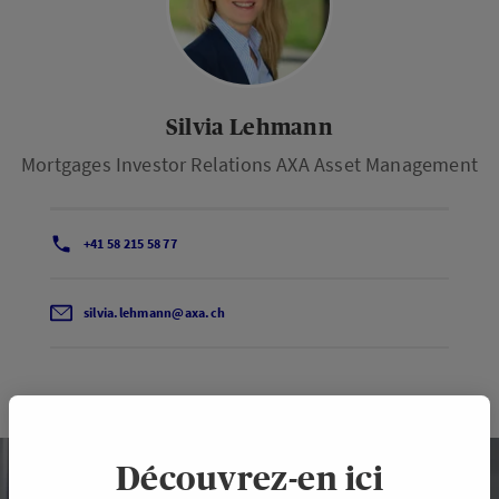
Silvia Lehmann
Mortgages Investor Relations AXA Asset Management
+41 58 215 58 77
silvia.lehmann@axa.ch
Découvrez-en ici