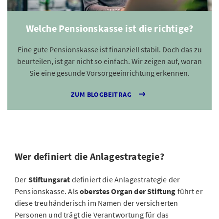
Welche Pensionskasse ist die richtige?
Eine gute Pensionskasse ist finanziell stabil. Doch das zu
beurteilen, ist gar nicht so einfach. Wir zeigen auf, woran
Sie eine gesunde Vorsorgeeinrichtung erkennen.
ZUM BLOGBEITRAG
Wer definiert die Anlagestrategie?
Der
Stiftungsrat
definiert die Anlagestrategie der
Pensionskasse. Als
oberstes Organ der Stiftung
führt er
diese treuhänderisch im Namen der versicherten
Personen und trägt die Verantwortung für das