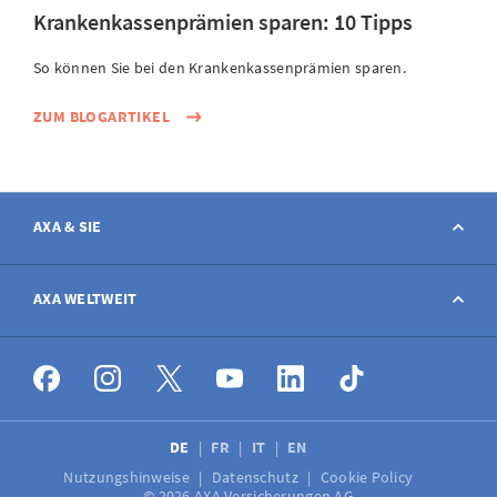
Krankenkassenprämien sparen: 10 Tipps
So können Sie bei den Krankenkassenprämien sparen.
ZUM BLOGARTIKEL
AXA & SIE
Kontakt
AXA WELTWEIT
Schaden melden
AXA weltweit
Stellenangebote
DE
FR
IT
EN
Nutzungshinweise
Datenschutz
Cookie Policy
Medien
© 2026 AXA Versicherungen AG