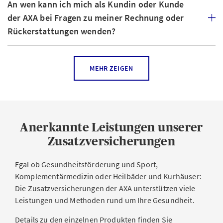
An wen kann ich mich als Kundin oder Kunde
der AXA bei Fragen zu meiner Rechnung oder
Rückerstattungen wenden?
Welche Rabatte bietet die AXA für Familien?
MEHR ZEIGEN
Welche anderen Möglichkeiten gibt es,
Krankenkassenkosten zu senken?
Anerkannte Leistungen unserer
Wann und wie kann ich die Zusatzversicherung
Zusatzversicherungen
kündigen?
Egal ob Gesundheitsförderung und Sport,
Komplementärmedizin oder Heilbäder und Kurhäuser:
Die Zusatzversicherungen der AXA unterstützen viele
Leistungen und Methoden rund um Ihre Gesundheit.
Details zu den einzelnen Produkten finden Sie