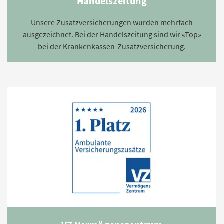
Handelszeitung
Unsere Zusatzversicherungen wurden mehrfach
ausgezeichnet. Bei der Handelszeitung sind wir «Top»
bei der Krankenkassen-Zusatzversicherung.
Kurzübersicht über unsere Gesundheits-Produkte. Die detaillierten
Leistungen finden Sie in der Leistungsübersicht.
Mehr zu den ambulanten Zusatzversicherungen