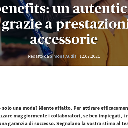
enefits: un autenti
grazie a prestazioni
accessorie
Redatto da
Simona Audia
12.07.2021
– solo una moda? Niente affatto. Per attirare efficaceme
izzare maggiormente i collaboratori, se ben impiegati, i re
na garanzia di successo. Segnalano la vostra stima al te