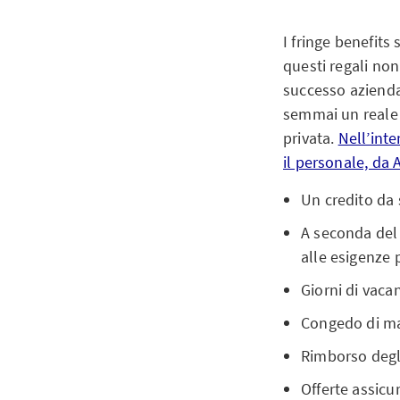
I fringe benefits 
questi regali no
successo azienda
semmai un reale v
privata.
Nell’inte
il personale, da 
Un credito da 
A seconda del r
alle esigenze 
Giorni di vac
Congedo di mat
Rimborso degl
Offerte assicu