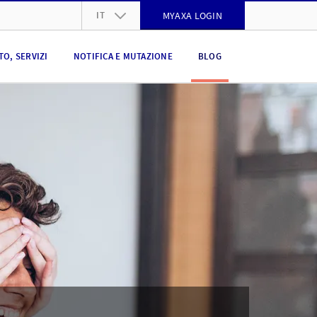
IT
MYAXA LOGIN
DE
O, SERVIZI
NOTIFICA E MUTAZIONE
BLOG
FR
IT
EN