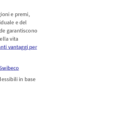
gioni e premi,
iduale e del
nde garantiscono
lla vita
anti vantaggi per
Swibeco
essibili in base