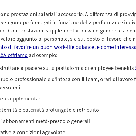
sono prestazioni salariali accessorie. A differenza di provvi
n vengono però erogati in funzione della performance indiv
le. Con prestazioni supplementari di vario genere le azie
alore aggiunto al personale, sia sul posto di lavoro che ne
nto di favorire un buon work-life balance, e come interess
AXA offriamo
ad esempio:
sfruttare a piacere sulla piattaforma di employee benefits
uolo professionale e d’intesa con il team, orari di lavoro fl
personali
anza supplementari
ernità e paternità prolungato e retribuito
i abbonamenti metà-prezzo o generali
rative a condizioni agevolate