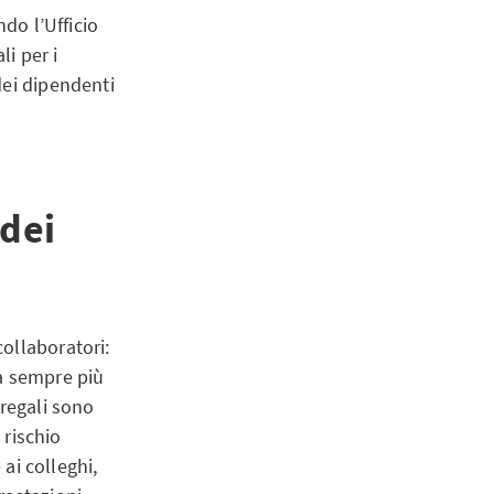
ndo l’Ufficio
li per i
dei dipendenti
 dei
ollaboratori:
a sempre più
 regali sono
 rischio
 ai colleghi,