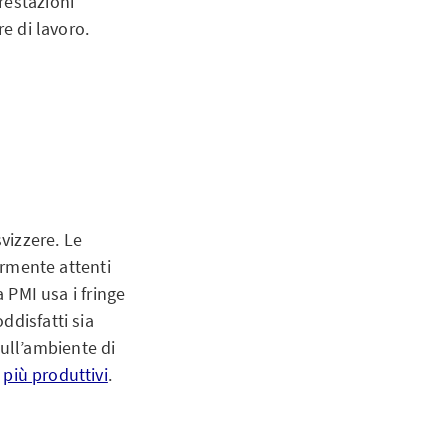
restazioni
re di lavoro.
svizzere. Le
armente attenti
a PMI usa i fringe
ddisfatti sia
 sull’ambiente di
e
più produttivi
.