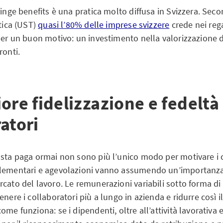
ringe benefits è una pratica molto diffusa in Svizzera. Seco
stica (UST)
quasi l’80% delle imprese svizzere
crede nei rega
 per un buon motivo: un investimento nella valorizzazione 
ronti.
ore fidelizzazione e fedeltà
atori
usta paga ormai non sono più l’unico modo per motivare i c
plementari e agevolazioni vanno assumendo un’importanz
cato del lavoro. Le remunerazioni variabili sotto forma di
enere i collaboratori più a lungo in azienda e ridurre così il
me funziona: se i dipendenti, oltre all’attività lavorativa e