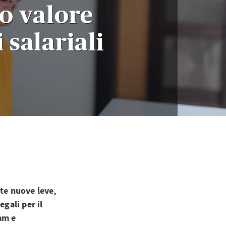
co valore
 salariali
nte nuove leve,
gali per il
am e