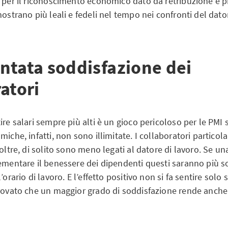
e per il riconoscimento economico dato da retribuzione e p
mostrano più leali e fedeli nel tempo nei confronti del dato
ntata soddisfazione dei
atori
ire salari sempre più alti è un gioco pericoloso per le PMI 
miche, infatti, non sono illimitate. I collaboratori particol
noltre, di solito sono meno legati al datore di lavoro. Se un
ementare il benessere dei dipendenti questi saranno più so
’orario di lavoro. E l’effetto positivo non si fa sentire solo
provato che un maggior grado di soddisfazione rende anch