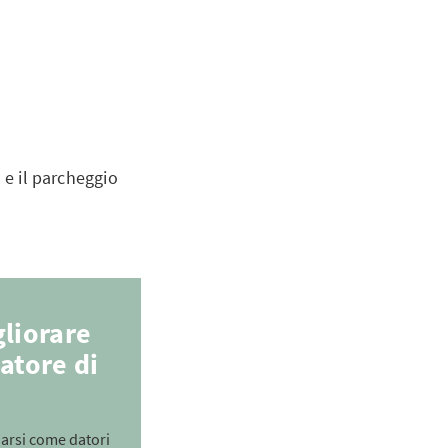
 e il parcheggio
liorare
datore di
arsi come datori