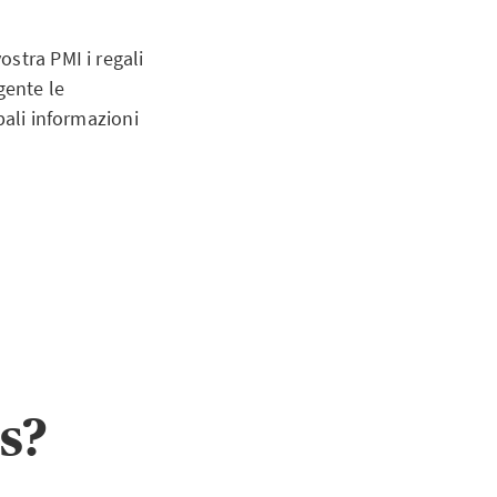
stra PMI i regali
gente le
pali informazioni
s?