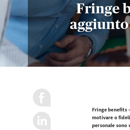
Fringe b
aggiunto 
Fringe benefits 
motivare o fidel
personale sono u