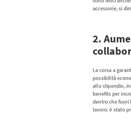
sono felici anch
accessorie, si di
2. Aume
collabor
La corsa a garant
possibilità econo
allo stipendio, i
benefits per incr
dentro che fuori l
lavoro: è stato 