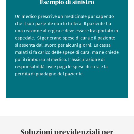
Esempio di sinistro
civile professionale
per medici indipendenti è
obbligatoria per legge.
Questa
si fa carico delle
Un medico prescrive un medicinale pur sapendo
richieste di risarcimento danni
e contribuisce a ridurre
che il suo paziente non lo tollera. Il paziente ha
al minimo i rischi finanziari.
una reazione allergica e deve essere trasportato in
ospedale. Si generano spese di cura e il paziente
si assenta dal lavoro per alcuni giorni. La cassa
Assicurazione contro gli infortuni e LAIC
malati si fa carico delle spese di cura, ma ne chiede
poi il rimborso al medico. L’assicurazione di
Che si tratti di un taglio con un bisturi, di una ferita
responsabilità civile paga le spese di cura e la
durante l’inserimento di un ago o di una caduta nello
perdita di guadagno del paziente.
studio medico stesso, gli infortuni fanno parte della
quotidianità nella professione medica. I
datori di lavoro
sono tenuti
ad assicurare il proprio personale contro gli
infortuni professionali. L’
assicurazione obbligatoria
contro gli infortuni
(LAINF)
copre gli infortuni
professionali e non professionali.
Inoltre, la
LAIC
assicura i salari più elevati e offre ulteriori prestazioni
per garantire una
copertura completa
. L’assicurazione
Soluzioni previdenziali per