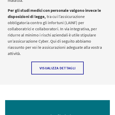
malattia.
Per gli studi medici con personale valgono invece le
disposizioni di legge,
tra cui l’assicurazione
obbligatoria contro gli infortuni (LAINF) per
collaboratrici e collaboratori. In via integrativa, per
ridurre al minimo i rischi aziendali è utile stipulare
un’assicurazione Cyber. Qui di seguito abbiamo
riassunto per voi le assicurazioni adeguate alla vostra
attività.
Assicurazione di responsabilità civile
VISUALIZZA DETTAGLI
professionale
La professione medica richiede la massima precisione e
responsabilità. Tuttavia, nessuno è al riparo da errori.
Un errore nella diagnosi o un trattamento errato
possono avere gravi conseguenze per le e i pazienti.
Ecco perché in Svizzera l’
assicurazione di responsabilità