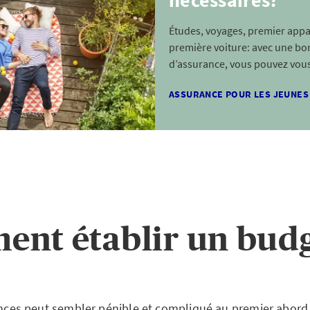
nécessaires?
Études, voyages, premier app
première voiture: avec une b
d’assurance, vous pouvez vous
ASSURANCE POUR LES JEUNES
nt établir un bud
nances peut sembler pénible et compliqué au premier abord