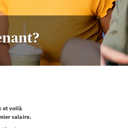
enant?
 et voilà
emier salaire.