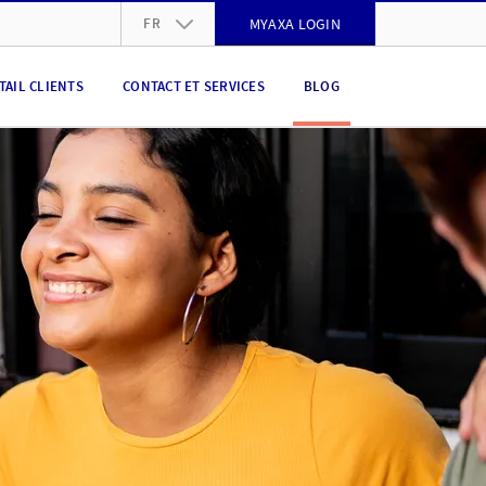
FR
MYAXA LOGIN
DE
TAIL CLIENTS
CONTACT ET SERVICES
BLOG
FR
IT
EN