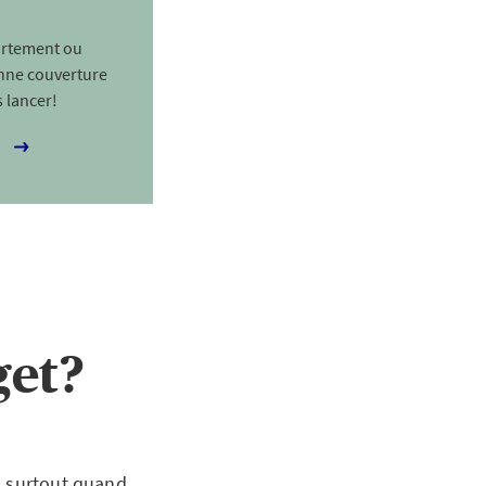
artement ou
onne couverture
 lancer!
get?
, surtout quand