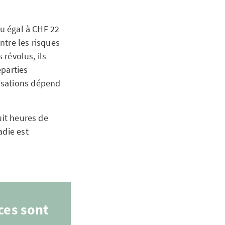
ou égal à CHF 22
ntre les risques
 révolus, ils
éparties
tisations dépend
uit heures de
adie est
ces sont