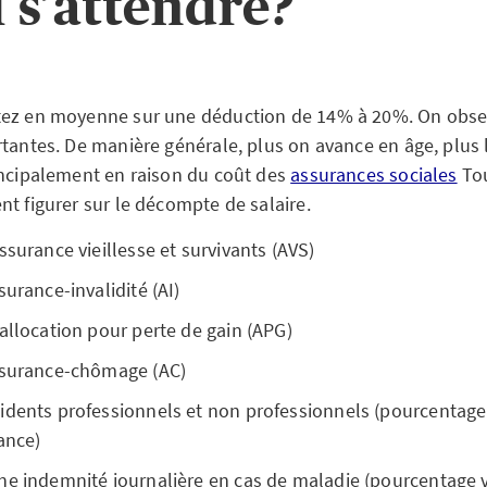
l s’attendre?
tez en moyenne sur une déduction de 14% à 20%. On obser
rtantes. De manière générale, plus on avance en âge, plus
incipalement en raison du coût des
assurances sociales
Tou
nt figurer sur le décompte de salaire.
ssurance vieillesse et survivants (AVS)
surance-invalidité (AI)
allocation pour perte de gain (APG)
ssurance-chômage (AC)
dents professionnels et non professionnels (pourcentage 
ance)
e indemnité journalière en cas de maladie (pourcentage v