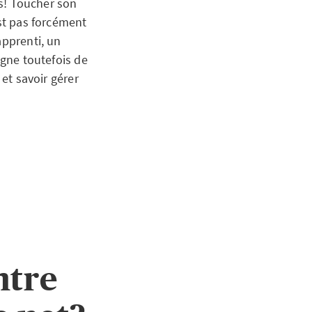
us! Toucher son
est pas forcément
apprenti, un
agne toutefois de
 et savoir gérer
ntre