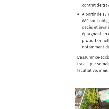
contrat de trav
À partir de 17
680 sont oblig
décès et invali
épargnent en o
proportionnell
notamment du s
L’assurance-accid
travail par sema
facultative, mais