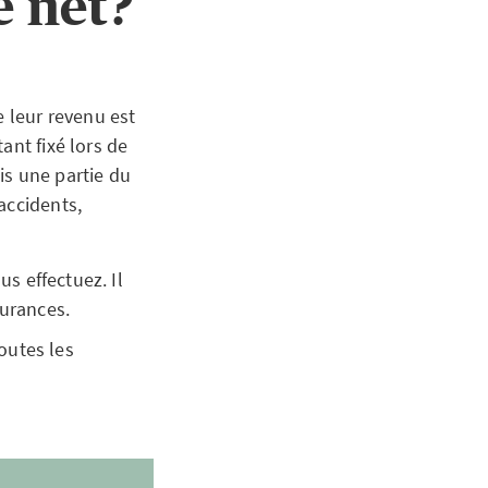
e net?
e leur revenu est
ant fixé lors de
is une partie du
accidents,
s effectuez. Il
surances.
outes les