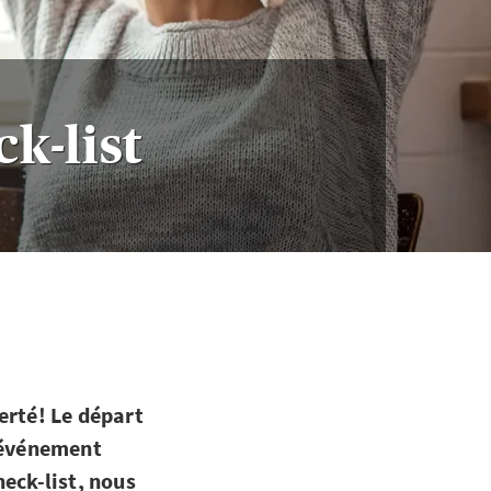
k-list
berté! Le départ
t événement
eck-list, nous