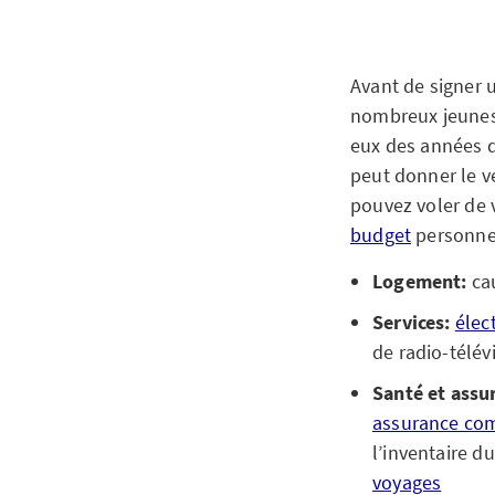
Avant de signer u
nombreux jeunes 
eux des années d
peut donner le v
pouvez voler de 
budget
personnel
Logement:
cau
Services:
élect
de radio-télév
Santé et assu
assurance co
l’inventaire d
voyages