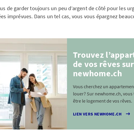
ous de garder toujours un peu d’argent de côté pour les 
vées imprévues. Dans un tel cas, vous vous épargnez beauc
Trouvez l’appa
de vos rêves sur
newhome.ch
Vous cherchez un appartemen
louer? Sur newhome.ch, vous 
être le logement de vos rêves.
LIEN VERS NEWHOME.CH