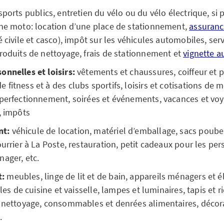
ports publics, entretien du vélo ou du vélo électrique, si 
une moto: location d’une place de stationnement,
assuranc
 civile et casco), impôt sur les véhicules automobiles, serv
roduits de nettoyage, frais de stationnement et
vignette a
nnelles et loisirs:
vêtements et chaussures, coiffeur et p
fitness et à des clubs sportifs, loisirs et cotisations de 
 perfectionnement, soirées et événements, vacances et voy
, impôts
t:
véhicule de location, matériel d’emballage, sacs poub
ourrier à La Poste, restauration, petit cadeaux pour les pe
ager, etc.
t:
meubles, linge de lit et de bain, appareils ménagers et 
iles de cuisine et vaisselle, lampes et luminaires, tapis et 
e nettoyage, consommables et denrées alimentaires, décora
.