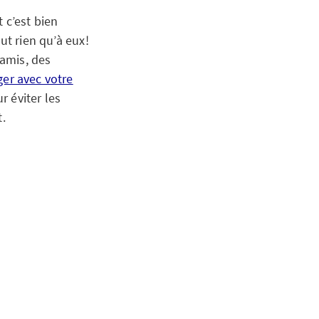
t c’est bien
ut rien qu’à eux!
amis, des
r avec votre
r éviter les
.