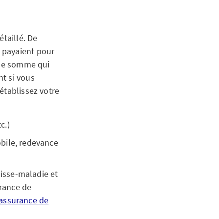
étaillé. De
 payaient pour
une somme qui
t si vous
établissez votre
c.)
obile, redevance
isse-maladie et
rance de
assurance de