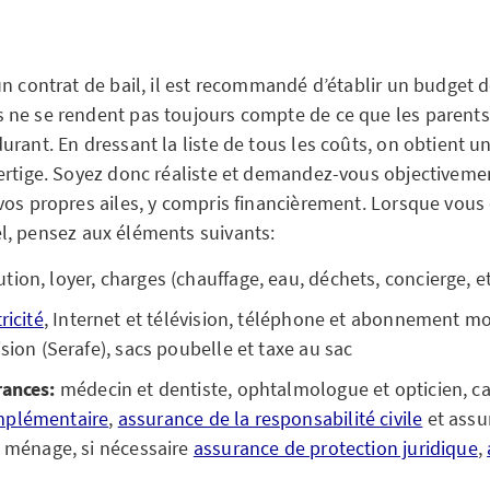
n contrat de bail, il est recommandé d’établir un budget d
ne se rendent pas toujours compte de ce que les parents
urant. En dressant la liste de tous les coûts, on obtient 
ertige. Soyez donc réaliste et demandez-vous objectivemen
vos propres ailes, y compris financièrement. Lorsque vous 
, pensez aux éléments suivants:
tion, loyer, charges (chauffage, eau, déchets, concierge, et
ricité
, Internet et télévision, téléphone et abonnement m
ision (Serafe), sacs poubelle et taxe au sac
rances:
médecin et dentiste, ophtalmologue et opticien, ca
mplémentaire
,
assurance de la responsabilité civile
et assu
u ménage, si nécessaire
assurance de protection juridique
,