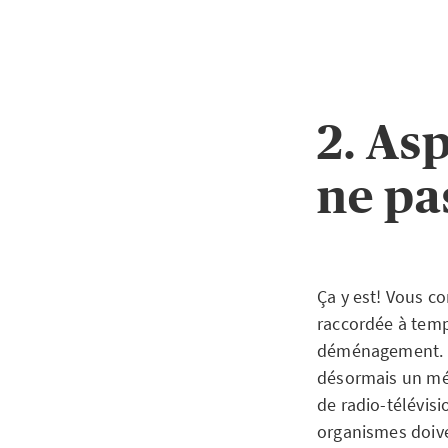
2. As
ne pas
Ça y est! Vous co
raccordée à temp
déménagement. P
désormais un mén
de radio-télévisi
organismes doive