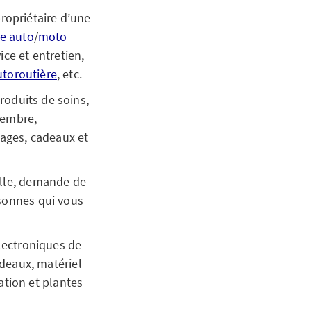
propriétaire d’une
e auto
/
moto
ice et entretien,
utoroutière
, etc.
roduits de soins,
membre,
ages, cadeaux et
elle, demande de
rsonnes qui vous
électroniques de
rideaux, matériel
tion et plantes