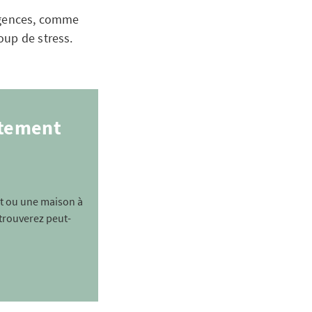
urgences, comme
oup de stress.
rtement
t ou une maison à
trouverez peut-