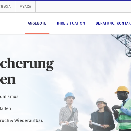
R AXA
MYAXA
ANGEBOTE
IHRE SITUATION
BERATUNG, KONTAKT
icherung
men
ndalismus
fällen
ruch & Wiederaufbau