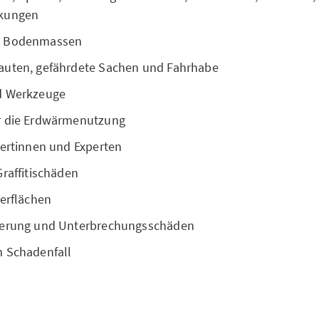
kungen
d Bodenmassen
uten, gefährdete Sachen und Fahrhabe
d Werkzeuge
r die Erdwärmenutzung
pertinnen und Experten
raffitischäden
berflächen
gerung und Unterbrechungsschäden
 Schadenfall