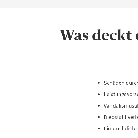
Was deckt 
Schäden durc
Leistungsvors
Vandalismusa
Diebstahl ver
Einbruchdiebst