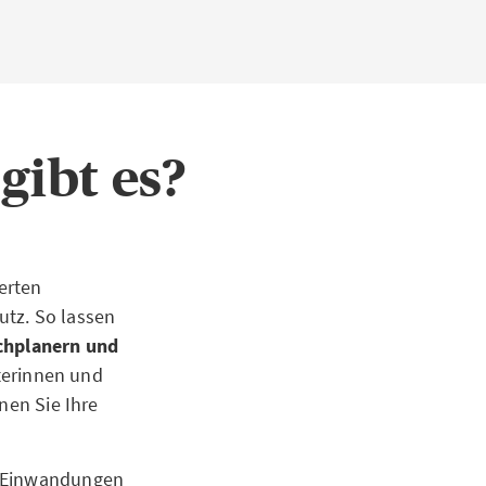
gibt es?
erten
tz. So lassen
achplanern und
terinnen und
nen Sie Ihre
n, Einwandungen