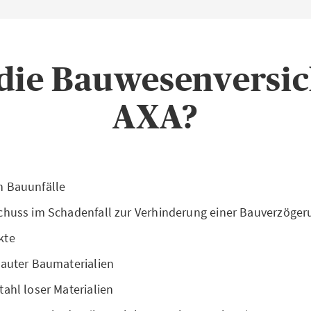
die Bauwesenversi
AXA?
h Bauunfälle
chuss im Schadenfall zur Verhinderung einer Bauverzöger
kte
bauter Baumaterialien
ahl loser Materialien