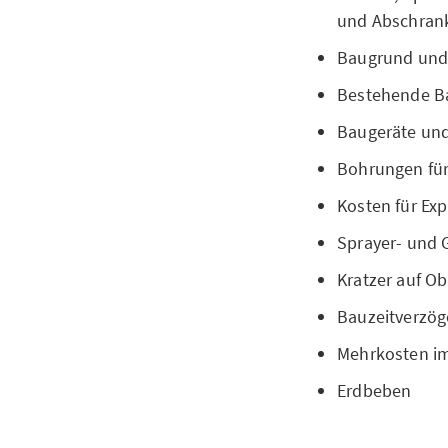
und Abschran
Baugrund un
Bestehende Ba
Baugeräte un
Bohrungen fü
Kosten für Ex
Sprayer- und G
Kratzer auf O
Bauzeitverzö
Mehrkosten im
Erdbeben