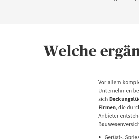
Welche ergän
Vor allem kompl
Unternehmen ben
sich
Deckungslüc
Firmen
, die dur
Anbieter entste
Bauwesenversich
Gerüst-, Spri