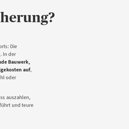
icherung?
ts: Die
 In der
nde Bauwerk,
lgekosten auf
,
hl oder
uss auszahlen,
eführt und teure