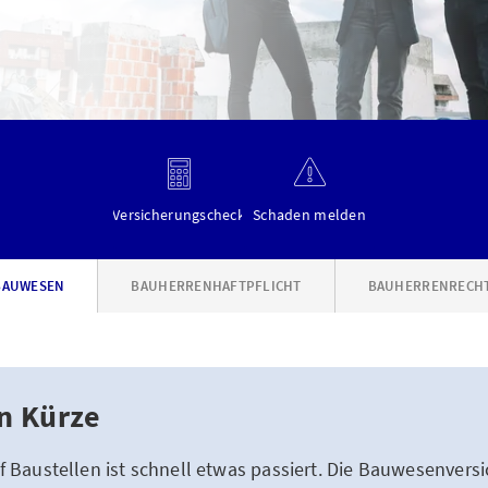
Versicherungscheck
Schaden melden
BAUWESEN
BAUHERRENHAFTPFLICHT
BAUHERRENRECH
in Kürze
 Baustellen ist schnell etwas passiert. Die Bauwesenve