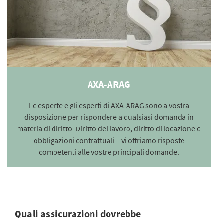
AXA-ARAG
Le esperte e gli esperti di AXA-ARAG sono a vostra
disposizione per rispondere a qualsiasi domanda in
materia di diritto. Diritto del lavoro, diritto di locazione o
obbligazioni contrattuali – vi offriamo risposte
competenti alle vostre principali domande.
Quali assicurazioni dovrebbe