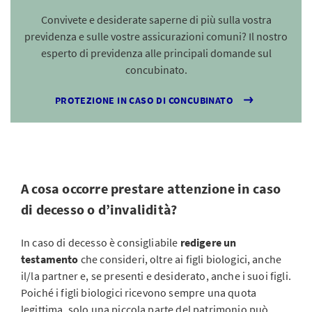
Convivete e desiderate saperne di più sulla vostra
previdenza e sulle vostre assicurazioni comuni? Il nostro
esperto di previdenza alle principali domande sul
concubinato.
PROTEZIONE IN CASO DI CONCUBINATO
A cosa occorre prestare attenzione in caso
di decesso o d’invalidità?
In caso di decesso è consigliabile
redigere un
testamento
che consideri, oltre ai figli biologici, anche
il/la partner e, se presenti e desiderato, anche i suoi figli.
Poiché i figli biologici ricevono sempre una quota
legittima, solo una piccola parte del patrimonio può