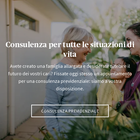
Consulenza per tutte le situazioni di
vita
Avete creato una famiglia allargata e desiderate tutelare il
futuro dei vostri cari? Fissate oggi stesso un appuntamento
per una consulenza previdenziale: siamo a vostra
disposizione.
CONSULENZA PREVIDENZIALE