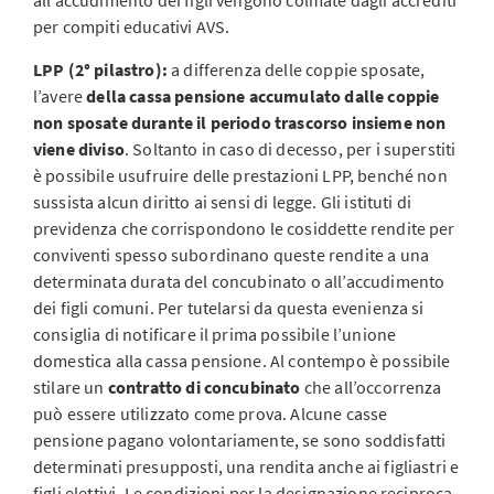
all’accudimento dei figli vengono colmate dagli accrediti
per compiti educativi AVS.
LPP (2° pilastro):
a differenza delle coppie sposate,
l’avere
della cassa pensione accumulato dalle coppie
non sposate durante il periodo trascorso insieme non
viene diviso
. Soltanto in caso di decesso, per i superstiti
è possibile usufruire delle prestazioni LPP, benché non
sussista alcun diritto ai sensi di legge. Gli istituti di
previdenza che corrispondono le cosiddette rendite per
conviventi spesso subordinano queste rendite a una
determinata durata del concubinato o all’accudimento
dei figli comuni. Per tutelarsi da questa evenienza si
consiglia di notificare il prima possibile l’unione
domestica alla cassa pensione. Al contempo è possibile
stilare un
contratto di concubinato
che all’occorrenza
può essere utilizzato come prova. Alcune casse
pensione pagano volontariamente, se sono soddisfatti
determinati presupposti, una rendita anche ai figliastri e
figli elettivi. Le condizioni per la designazione reciproca