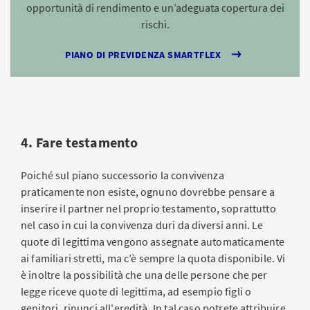
opportunità di rendimento e un’adeguata copertura dei
rischi.
PIANO DI PREVIDENZA SMARTFLEX
4. Fare testamento
Poiché sul piano successorio la convivenza
praticamente non esiste, ognuno dovrebbe pensare a
inserire il partner nel proprio testamento, soprattutto
nel caso in cui la convivenza duri da diversi anni. Le
quote di legittima vengono assegnate automaticamente
ai familiari stretti, ma c’è sempre la quota disponibile. Vi
è inoltre la possibilità che una delle persone che per
legge riceve quote di legittima, ad esempio figli o
genitori, rinunci all'eredità. In tal caso potrete attribuire