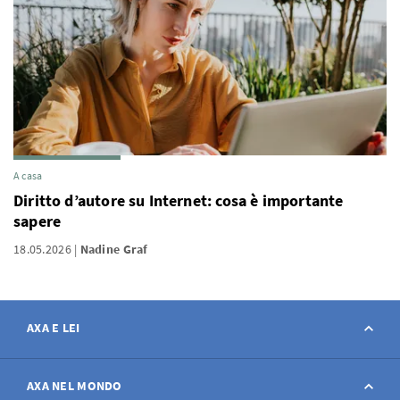
A casa
Diritto d’autore su Internet: cosa è importante
sapere
18.05.2026
Nadine Graf
AXA E LEI
Contatto
AXA NEL MONDO