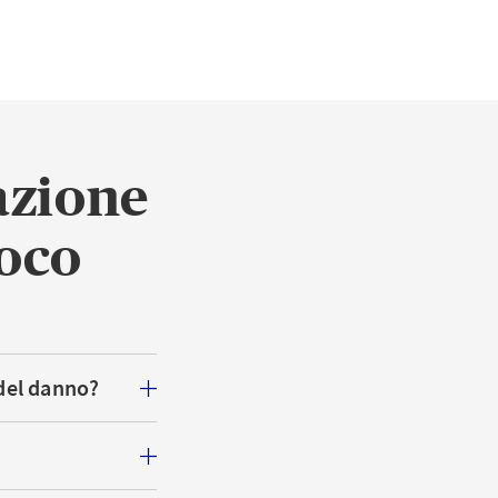
azione
loco
 del danno?