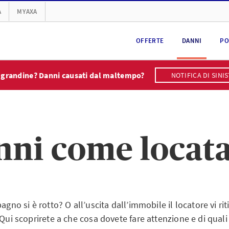
A
MYAXA
OFFERTE
DANNI
PO
 grandine? Danni causati dal maltempo?
NOTIFICA DI SINI
nni come locata
bagno si è rotto? O all’uscita dall’immobile il locatore vi ri
 Qui scoprirete a che cosa dovete fare attenzione e di quali