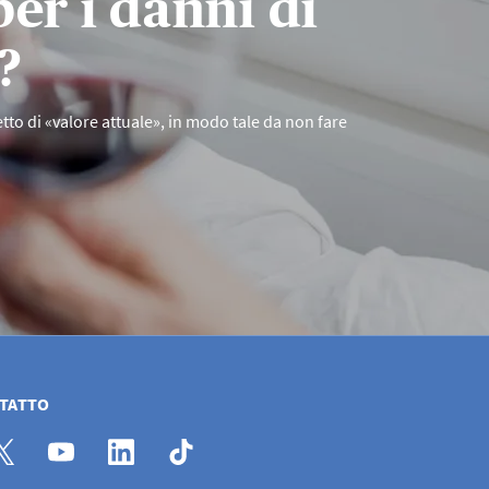
per i danni di
?
etto di «valore attuale», in modo tale da non fare
NTATTO