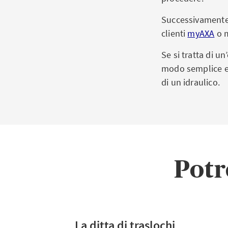
Successivamente n
clienti
myAXA
o m
Se si tratta di 
modo semplice e 
di un idraulico.
Potr
La ditta di traslochi