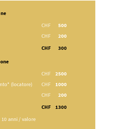
one
Pavimen
danneg
CHF
500
CHF
200
La famiglia 
anni lascia l
CHF
300
coppia, gioc
parquet che 
zione
del loro tras
CHF
2500
danni cagion
procedura s
to* (locatore)
CHF
1000
costi sono a 
CHF
200
AXA?
CHF
1300
: 10 anni / valore