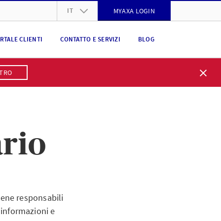
IT
MYAXA LOGIN
DE
RTALE CLIENTI
CONTATTO E SERVIZI
BLOG
FR
IT
STRO
EN
rio
tiene responsabili
 informazioni e