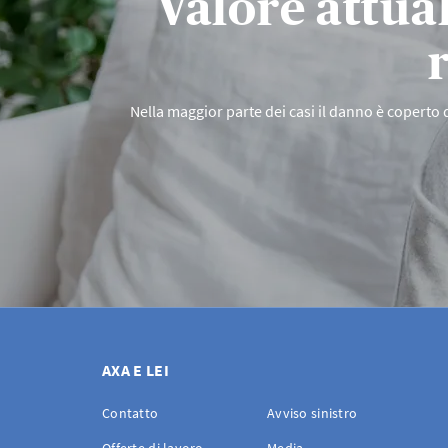
Valore attual
Nella maggior parte dei casi il danno è coperto d
AXA E LEI
Contatto
Avviso sinistro