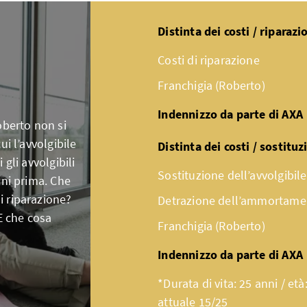
Distinta dei costi / riparazi
Costi di riparazione
Franchigia (Roberto)
Indennizzo da parte di AXA
oberto non si
ui l’avvolgibile
Distinta dei costi / sostitu
 gli avvolgibili
Sostituzione dell’avvolgibile
nni prima. Che
i riparazione?
Detrazione dell’ammortamen
 E che cosa
Franchigia (Roberto)
Indennizzo da parte di AXA
*Durata di vita: 25 anni / età
attuale 15/25