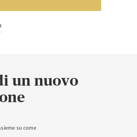
E
di un nuovo
ione
assieme su come