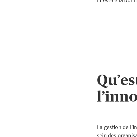
Et est-ce la bonn
Qu’es
l’inn
La gestion de l’
sein des organisat