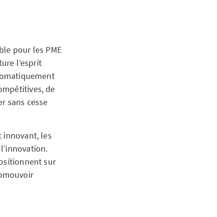
able pour les PME
ure l’esprit
automatiquement
ompétitives, de
er sans cesse
 innovant, les
l’innovation.
ositionnent sur
romouvoir