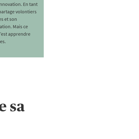
nnovation. En tant
partage volontiers
es et son
ation. Mais ce
c’est apprendre
es.
e sa