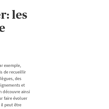
r: les
e
par exemple,
 de recueillir
llègues, des
seignements et
n découvre ainsi
r faire évoluer
il peut être