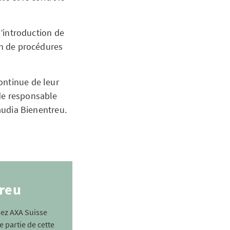
l’introduction de
on de procédures
ontinue de leur
 de responsable
laudia Bienentreu.
treu
hez AXA Suisse
 partie de cette