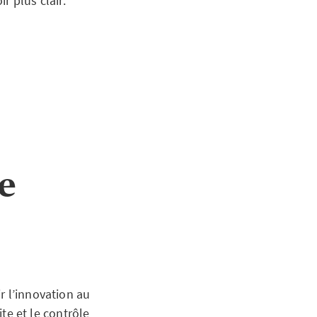
r plus clair.
de
r l’innovation au
ite et le contrôle