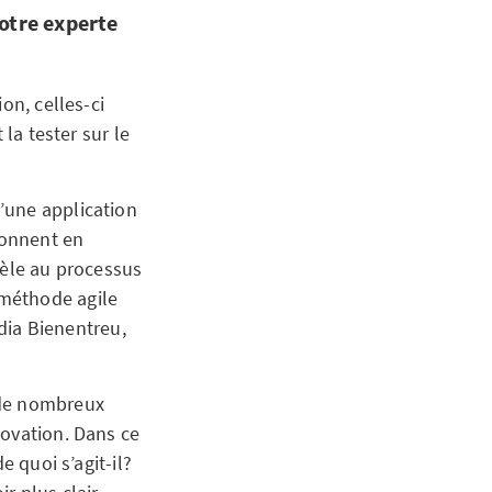
notre experte
on, celles-ci
la tester sur le
’une application
ionnent en
tèle au processus
 méthode agile
udia Bienentreu,
 de nombreux
novation. Dans ce
e quoi s’agit-il?