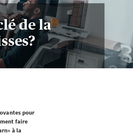
clé de la
isses?
novantes pour
mment faire
arn» à la