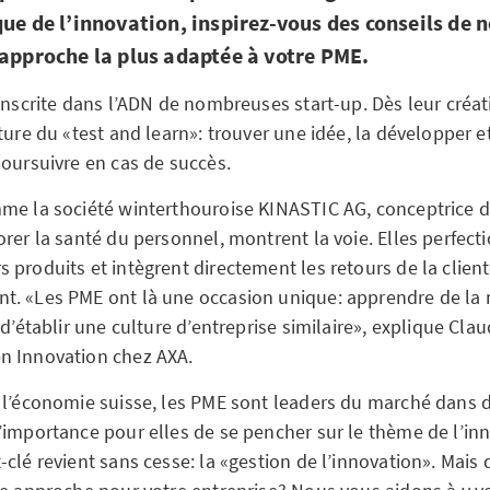
que de l’innovation, inspirez-vous des conseils de 
’approche la plus adaptée à votre PME.
inscrite dans l’ADN de nombreuses start-up. Dès leur créati
ture du «test and learn»: trouver une idée, la développer et 
poursuivre en cas de succès.
me la société winterthouroise KINASTIC AG, conceptrice d
orer la santé du personnel, montrent la voie. Elles perfect
 produits et intègrent directement les retours de la clien
. «Les PME ont là une occasion unique: apprendre de la
 d’établir une culture d’entreprise similaire», explique Cla
n Innovation chez AXA.
 l’économie suisse, les PME sont leaders du marché dans
’importance pour elles de se pencher sur le thème de l’in
clé revient sans cesse: la «gestion de l’innovation». Mais d