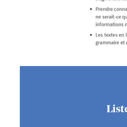
Prendre connai
ne serait-ce qu
informations n
Les textes en 
grammaire et d
List