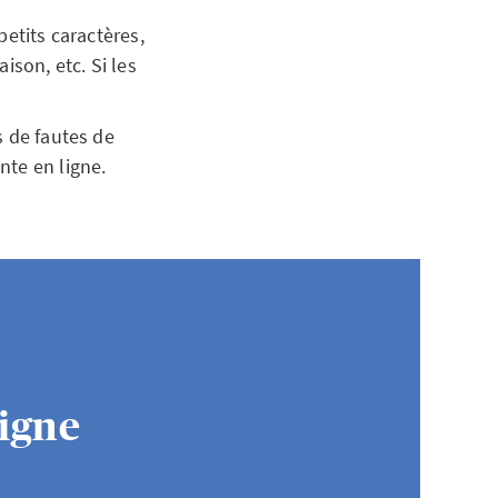
petits caractères,
ison, etc. Si les
s de fautes de
nte en ligne.
ligne