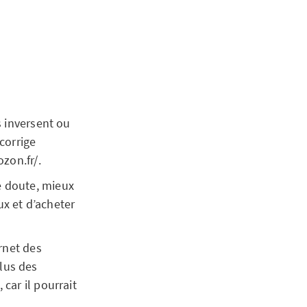
s inversent ou
corrige
zon.fr/.
e doute, mieux
ux et d’acheter
ernet des
lus des
car il pourrait