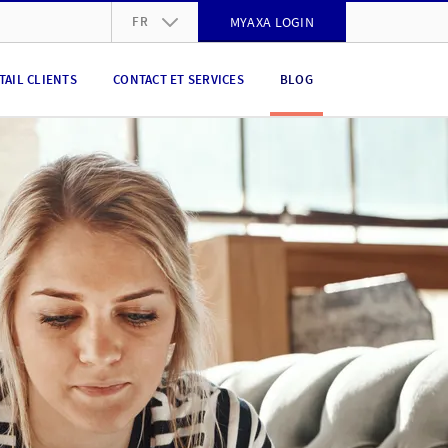
FR
MYAXA LOGIN
DE
TAIL CLIENTS
CONTACT ET SERVICES
BLOG
FR
IT
EN