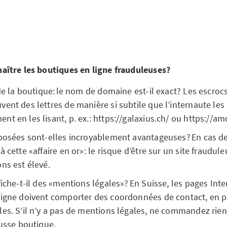
ître les boutiques en ligne frauduleuses?
 de la boutique: le nom de domaine est-il exact? Les escroc
ent des lettres de manière si subtile que l’internaute les 
t en les lisant, p. ex.: https://galaxius.ch/ ou https://amo
oposées sont-elles incroyablement avantageuses? En cas d
 cette «affaire en or»: le risque d’être sur un site fraudule
ns est élevé.
fiche-t-il des «mentions légales»? En Suisse, les pages Int
ligne doivent comporter des coordonnées de contact, en p
es. S’il n’y a pas de mentions légales, ne commandez rien, 
ausse boutique.