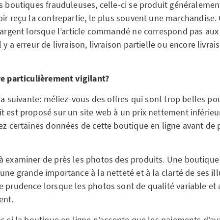
es boutiques frauduleuses, celle-ci se produit généraleme
oir reçu la contrepartie, le plus souvent une marchandise.
d’argent lorsque l’article commandé ne correspond pas aux 
 y a erreur de livraison, livraison partielle ou encore livra
re particulièrement vigilant?
 la suivante: méfiez-vous des offres qui sont trop belles pou
t est proposé sur un site web à un prix nettement inférie
iez certaines données de cette boutique en ligne avant de 
à examiner de près les photos des produits. Une boutique
une grande importance à la netteté et à la clarté de ses ill
e prudence lorsque les photos sont de qualité variable e
ent.
us si la boutique en ligne n’accepte que les paiements d’a