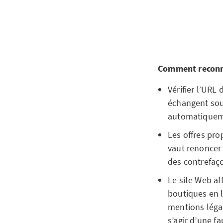
Comment reconna
Vérifier l’URL
échangent souv
automatiquemen
Les offres pr
vaut renoncer à
des contrefaço
Le site Web af
boutiques en 
mentions légal
s’agir d’une f