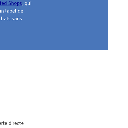
ted Shops
, qui
un label de
chats sans
erte directe