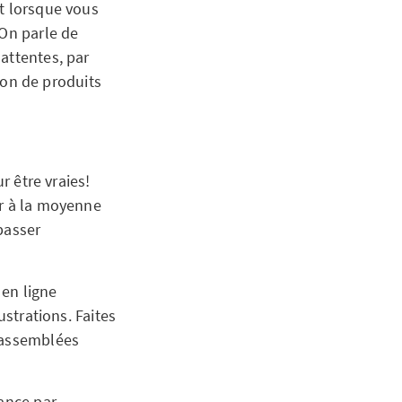
nt lorsque vous
 On parle de
attentes, par
ison de produits
r être vraies!
ur à la moyenne
passer
 en ligne
ustrations. Faites
t assemblées
vance par