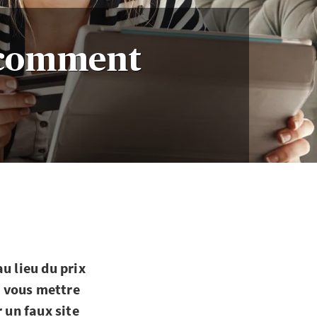
: comment
u lieu du prix
t vous mettre
r un faux site