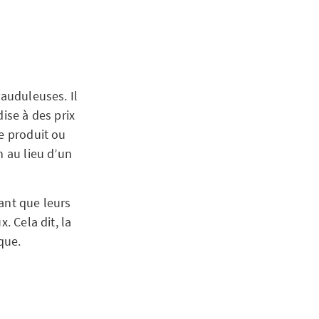
rauduleuses. Il
se à des prix
le produit ou
n au lieu d’un
tant que leurs
. Cela dit, la
que.