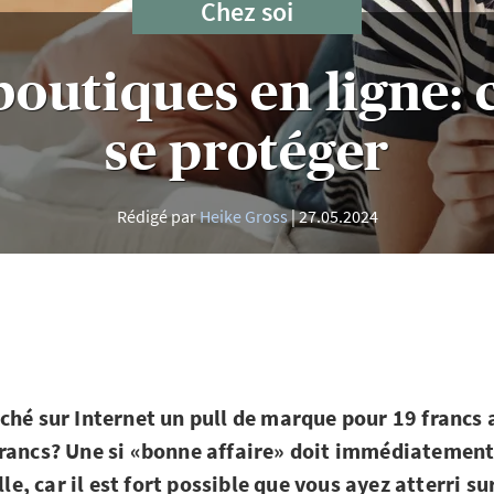
Chez soi
boutiques en ligne
se protéger
Rédigé par
Heike Gross
27.05.2024
ché sur Internet un pull de marque pour 19 francs a
rancs? Une si «bonne affaire» doit immédiatemen
ille, car il est fort possible que vous ayez atterri su