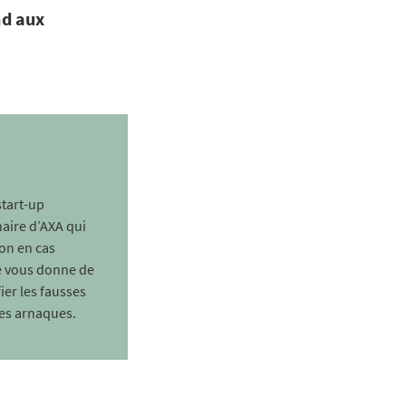
nd aux
start-up
naire d’AXA qui
on en cas
le vous donne de
ier les fausses
es arnaques.