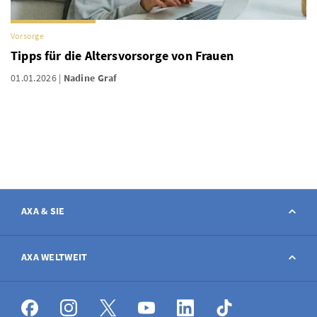
Vorsorge
Tipps für die Altersvorsorge von Frauen
01.01.2026
Nadine Graf
AXA & SIE
Kontakt
AXA WELTWEIT
Schaden melden
AXA weltweit