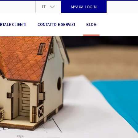
IT
MYAXA LOGIN
DE
RTALE CLIENTI
CONTATTO E SERVIZI
BLOG
FR
IT
EN