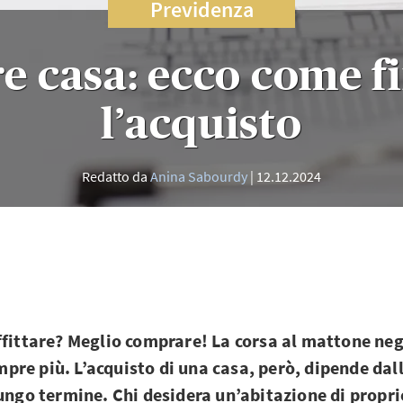
Previdenza
 casa: ecco come f
l’acquisto
Redatto da
Anina Sabourdy
12.12.2024
ffittare? Meglio comprare! La corsa al mattone negl
re più. L’acquisto di una casa, però, dipende dall
lungo termine. Chi desidera un’abitazione di propr