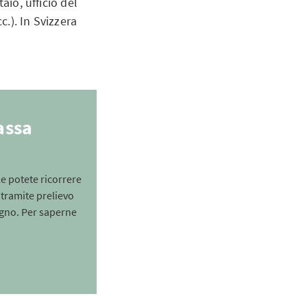
aio, ufficio del
c.). In Svizzera
assa
le potete ricorrere
 tramite prelievo
egno. Per saperne