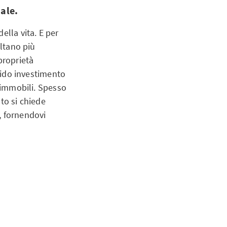
ale.
ella vita. E per
ltano più
proprietà
olido investimento
i immobili. Spesso
to si chiede
, fornendovi