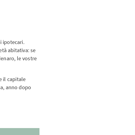
 ipotecari.
età abitativa: se
enaro, le vostre
 il capitale
 3a, anno dopo