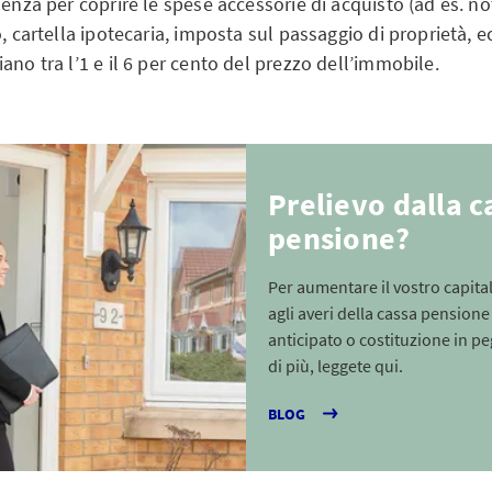
ienza per coprire le spese accessorie di acquisto (ad es. not
, cartella ipotecaria, imposta sul passaggio di proprietà, ec
ano tra l’1 e il 6 per cento del prezzo dell’immobile.
Prelievo dalla c
pensione?
Per aumentare il vostro capita
agli averi della cassa pensione
anticipato o costituzione in p
di più, leggete qui.
BLOG