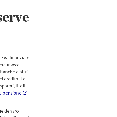
serve
e va finanziato
ere invece
banche e altri
el credito. La
parmi, titoli,
a pensione (2°
che denaro