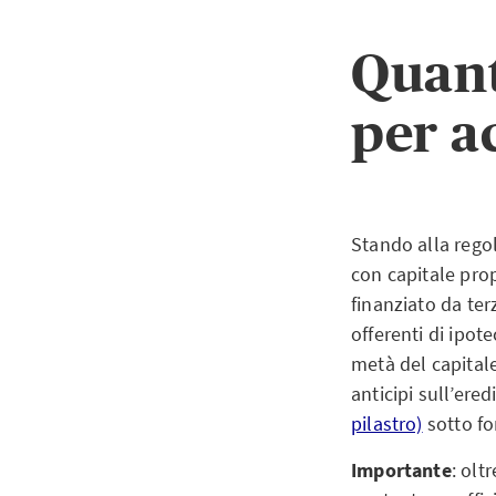
Quant
per a
Stando alla regol
con capitale prop
finanziato da ter
offerenti di ipot
metà del capitale
anticipi sull’ere
pilastro)
sotto fo
Importante
: olt