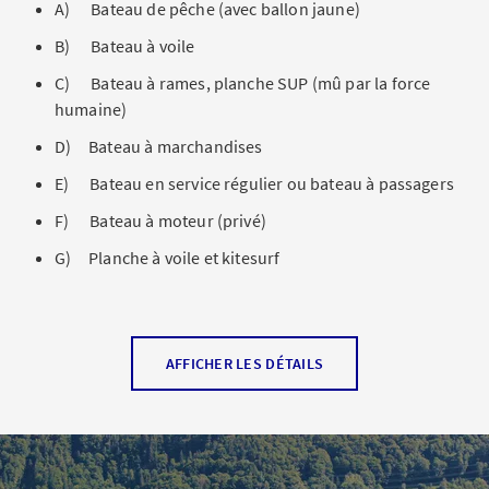
A) Bateau de pêche (avec ballon jaune)
B) Bateau à voile
C) Bateau à rames, planche SUP (mû par la force
humaine)
D) Bateau à marchandises
E) Bateau en service régulier ou bateau à passagers
F) Bateau à moteur (privé)
G) Planche à voile et kitesurf
Solution
AFFICHER LES DÉTAILS
Les usagers de la circulation bénéficient de la priorité
selon l’ordre suivant:
E) Bateau en service régulier ou bateau à passagers