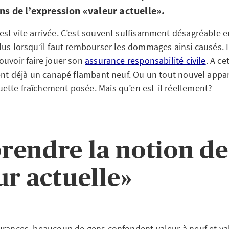
ns de l’expression «valeur actuelle».
st vite arrivée. C’est souvent suffisamment désagréable en
lus lorsqu’il faut rembourser les dommages ainsi causés. I
ouvoir faire jouer son
assurance responsabilité civile
. A ce
sent déjà un canapé flambant neuf. Ou un tout nouvel appa
tte fraîchement posée. Mais qu’en est-il réellement?
endre la notion de
ur actuelle»
urances, beaucoup de gens confondent valeur à neuf et val