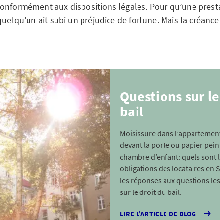
onformément aux dispositions légales. Pour qu’une presta
quelqu’un ait subi un préjudice de fortune. Mais la créance
Questions sur le
bail
Moisissure dans l’appartemen
devant la porte ou papier pein
chambre d’enfant: quels sont le
obligations des locataires en
les réponses aux questions le
sur le droit du bail.
LIRE L’ARTICLE DE BLOG