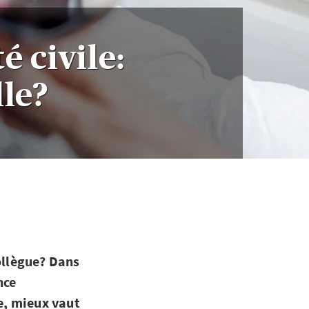
 civile:
lle?
ollègue? Dans
nce
te, mieux vaut