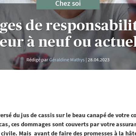
Chez soi
s de responsabilité
eur à neuf ou actue
Rédigé par
Géraldine Mathys
28.04.2023
ersé du jus de cassis sur le beau canapé de votre c
 cas, ces dommages sont couverts par votre assura
 civile. Mais avant de faire des promesses à la hâ