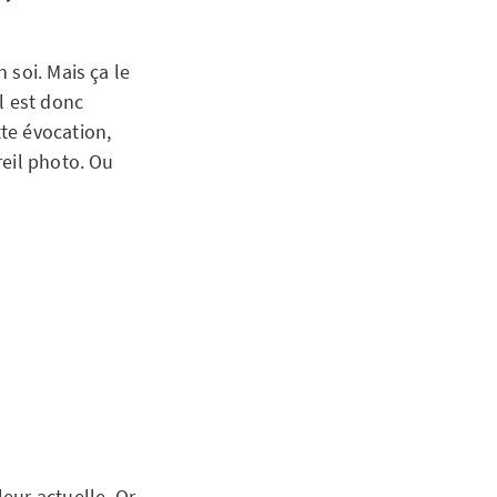
 soi. Mais ça le
l est donc
tte évocation,
reil photo. Ou
eur actuelle. Or,