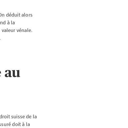
 On déduit alors
nd à la
a valeur vénale.
.
e au
roit suisse de la
suré doit à la