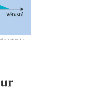
t à la vétusté, à
eur