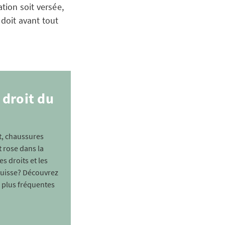
tion soit versée,
 doit avant tout
 droit du
t, chaussures
t rose dans la
s droits et les
 Suisse? Découvrez
s plus fréquentes