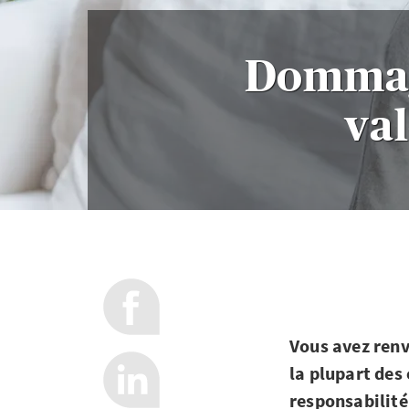
Dommage
val
Vous avez renv
la plupart des
responsabilité