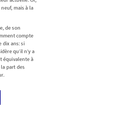
neuf, mais à la
e, de son
otamment compte
 dix ans: si
dère qu’il n’y a
st équivalente à
 la part des
r.