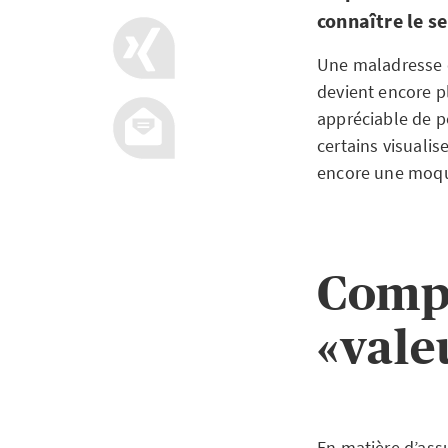
connaître le se
Une maladresse e
devient encore p
appréciable de p
certains visuali
encore une moque
Compr
«vale
En matière d’ass