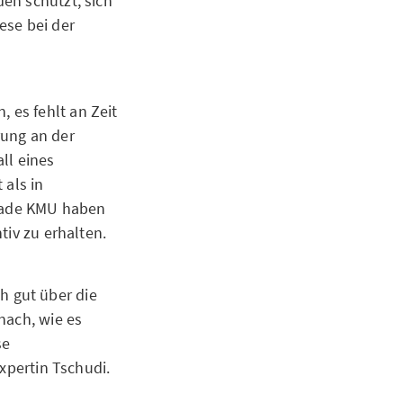
en schützt, sich
ese bei der
 es fehlt an Zeit
rung an der
ll eines
 als in
erade KMU haben
tiv zu erhalten.
 gut über die
nach, wie es
se
xpertin Tschudi.