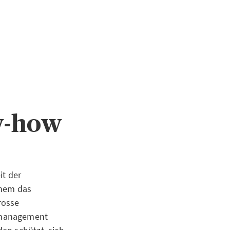
ow-how
it der
inem das
rosse
smanagement