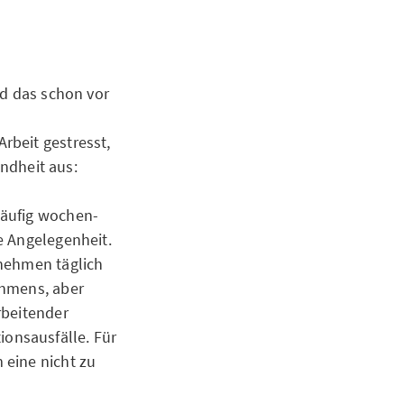
nd das schon vor
rbeit gestresst,
undheit aus:
häufig wochen-
e Angelegenheit.
rnehmen täglich
ehmens, aber
rbeitender
onsausfälle. Für
 eine nicht zu