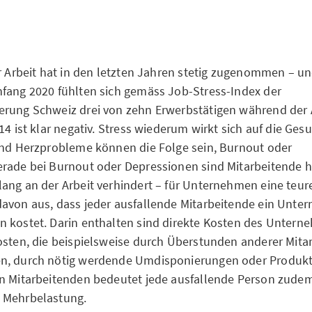
er Arbeit hat in den letzten Jahren stetig zugenommen – u
fang 2020 fühlten sich gemäss Job-Stress-Index der
rung Schweiz drei von zehn Erwerbstätigen während der A
14 ist klar negativ. Stress wiederum wirkt sich auf die Ges
und Herzprobleme können die Folge sein, Burnout oder
erade bei Burnout oder Depressionen sind Mitarbeitende 
ang an der Arbeit verhindert – für Unternehmen eine teur
avon aus, dass jeder ausfallende Mitarbeitende ein Unte
 kostet. Darin enthalten sind direkte Kosten des Untern
osten, die beispielsweise durch Überstunden anderer Mita
n, durch nötig werdende Umdisponierungen oder Produkti
n Mitarbeitenden bedeutet jede ausfallende Person zudem
 Mehrbelastung.