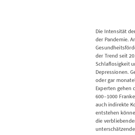
Die Intensität d
der Pandemie. An
Gesundheitsförde
der Trend seit 20
Schlaflosigkeit 
Depressionen. G
oder gar monatel
Experten gehen d
600–1000 Franken
auch indirekte K
entstehen könne
die verbliebende
unterschätzende