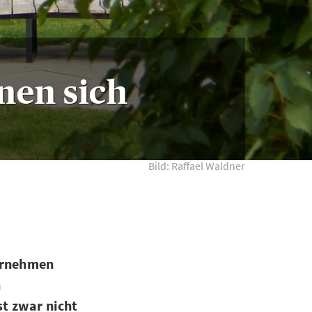
nen sich
Bild: Raffael Waldner
ternehmen
n
t zwar nicht