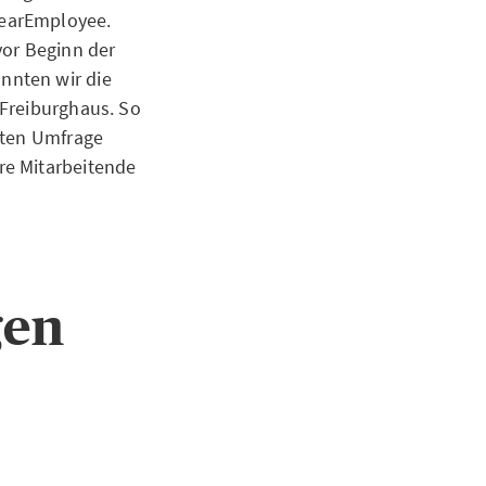
DearEmployee.
vor Beginn der
nnten wir die
 Freiburghaus. So
sten Umfrage
re Mitarbeitende
gen