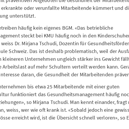
it präventiven Angeboten die Gesundheit der Mitarbeitend
 erkrankte oder verunfallte Mitarbeitende kümmert und di
ung unterstützt.
reiben häufig kein eigenes BGM. «Das betriebliche
ement steckt bei KMU häufig noch in den Kinderschuhen,
eiss Dr. Mirjana Tschudi, Dozentin für Gesundheitsförde
le Schweiz. Das ist deshalb problematisch, weil der Ausfa
n kleineren Unternehmen ungleich stärker ins Gewicht fällt
e Arbeitslast auf mehr Schultern verteilt werden kann. G
 Interesse daran, die Gesundheit der Mitarbeitenden präven
nternehmen bis etwa 25 Mitarbeitende mit einer guten
tur funktioniert das Gesundheitsmanagement häufig noch
iehungen», so Mirjana Tschudi. Man kennt einander, fragt 
an, weiss, wer wie oft krank ist. «Sobald jedoch eine gewis
se erreicht wird, ist die Übersicht schnell verloren», so E