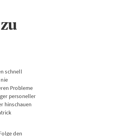
 zu
en schnell
 nie
eren Probleme
ger personeller
uer hinschauen
trick
 Folge den