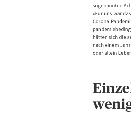
sogenannten Arb
«Für uns war das
Corona-Pandemie
pandemiebedingte
hätten sich die 
nach einem Jahr
oder allein Leben
Einz
weni