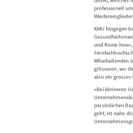
(BGM), welches m
professionell um
Wiedereinglieder
KMU hingegen bet
Gesundheitsmanag
und Know-how», w
Fernfachhochschu
Mitarbeitenden i
grösseren, wo di
also ein grosses
«Bei kleineren U
Unternehmenskul
persönlichen Bez
geht, ist nahe dr
Unternehmensgrös