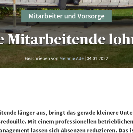
Mitarbeiter und Vorsorge
 Mitarbeitende loh
Geschrieben von
Melanie Ade
04.01.2022
itende länger aus, bringt das gerade kleinere Un
 Bredouille. Mit einem professionellen betriebliche
nagement lassen sich Absenzen reduzieren. Das is