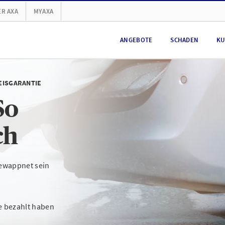
R AXA
MYAXA
ANGEBOTE
SCHADEN
KU
EISGARANTIE
So
ch
ewappnet sein
e bezahlt haben