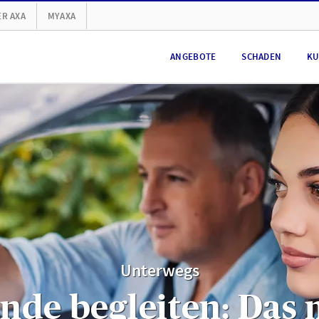
R AXA
MYAXA
ANGEBOTE
SCHADEN
KU
Unterwegs
nde begleiten: Das 