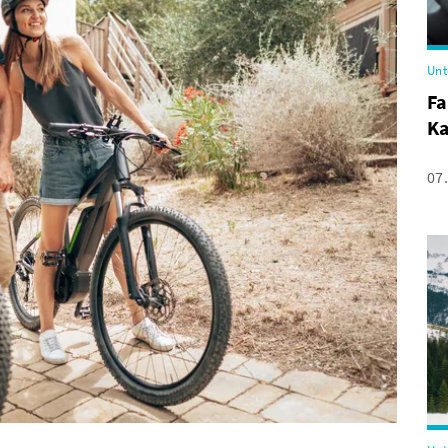
Unt
Fa
Ka
07