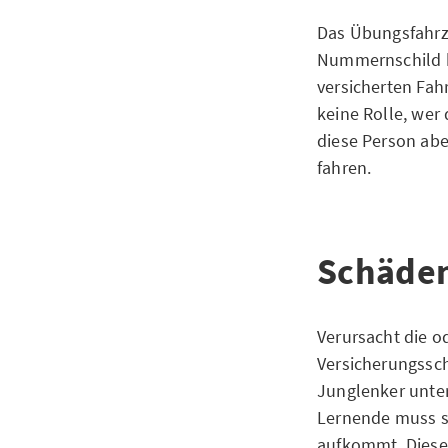
Das Übungsfahrzeu
Nummernschild h
versicherten Fah
keine Rolle, wer
diese Person abe
fahren.
Schäden
Verursacht die o
Versicherungssch
Junglenker unter
Lernende muss se
aufkommt. Diese 