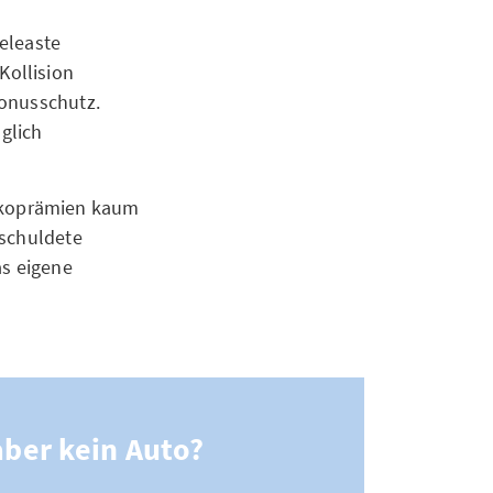
geleaste
Kollision
Bonusschutz.
glich
kaskoprämien kaum
rschuldete
as eigene
ber kein Auto?