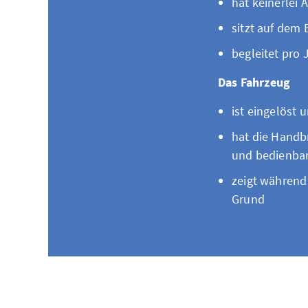
hat keinerlei 
sitzt auf dem
begleitet pro 
Das Fahrzeug
ist eingelöst 
hat die Handbr
und bedienba
zeigt während
Grund