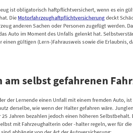
g ist obligatorisch haftpflichtversichert, wenn es ein gül
at. Die
Motorfahrzeughaftpflichtversicherung
deckt Schäd
rzeug anderen Sachen oder Personen zugefügt werden. Dab
 das Auto im Moment des Unfalls gelenkt hat. Selbstverstä
r einen gültigen (Lern-)Fahrausweis sowie die Erlaubnis, d
 am selbst gefahrenen Fah
der der Lernende einen Unfall mit einem fremden Auto, ist
utz derselbe, wie wenn der Halter gefahren wäre. Jungle
 25 Jahren bezahlen jedoch einen höheren Selbstbehalt. 
lbst mit Fahrzeughalterin oder -halter regeln, wer für die
sind abhängig von der Art der Autoversicherung: