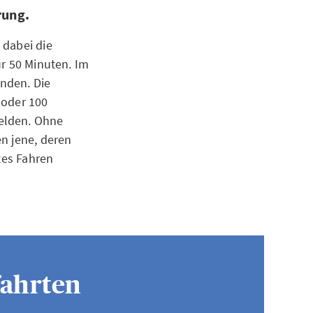
erung.
 dabei die
ür 50 Minuten. Im
nden. Die
 oder 100
elden. Ohne
n jene, deren
tes Fahren
fahrten