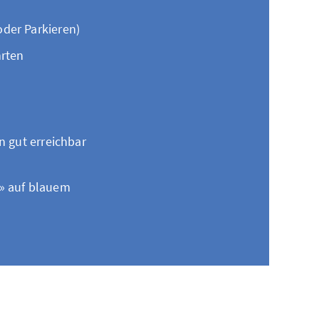
oder Parkieren)
hrten
n gut erreichbar
L» auf blauem