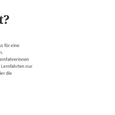
t?
s für eine
n.
Lernfahrerinnen
 Lernfahrten nur
ier die