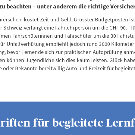
s zu beachten – unter anderem die richtige Versich
erschein kostet Zeit und Geld. Grösster Budgetposten ist
er Schweiz verlangt eine Fahrlehrperson um die CHF 90.– f
hmen Fahrschülerinnen und Fahrschüler um die 30 Fahrstu
für Unfallverhütung empfiehlt jedoch rund 3000 Kilometer
ng, bevor Lernende sich zur praktischen Autoprüfung anm
ten können Jugendliche sich dies kaum leisten. Glück habe
e oder Bekannte bereitwillig Auto und Freizeit für begleite
riften für begleitete Lern