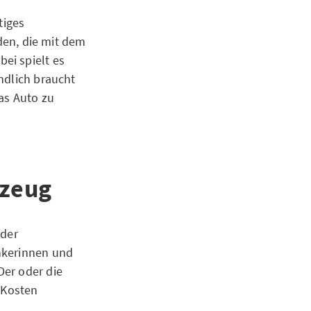
tiges
en, die mit dem
ei spielt es
ndlich braucht
as Auto zu
rzeug
 der
nkerinnen und
Der oder die
 Kosten