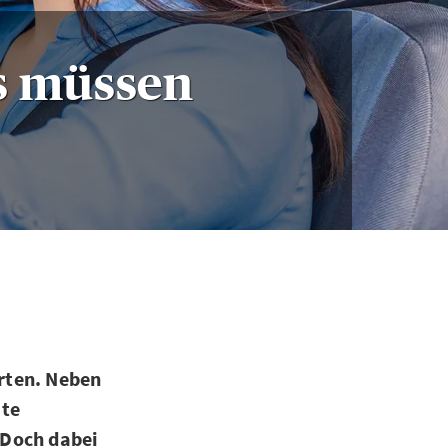
s müssen
rten. Neben
ate
 Doch dabei