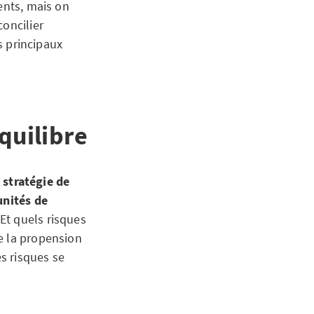
ents, mais on
concilier
es principaux
équilibre
 stratégie de
unités de
Et quels risques
e la propension
es risques se