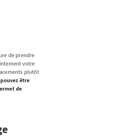
ure de prendre
ointement votre
placements plutôt
 pouvez être
permet de
ge