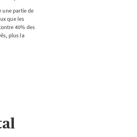
e une partie de
eux que les
contre 40% des
és, plus la
tal