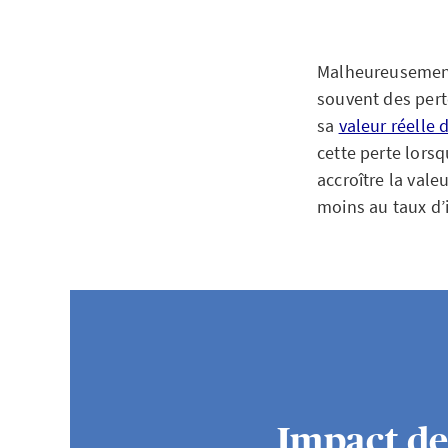
Malheureusement,
souvent des per
sa
valeur réelle d
cette perte lorsq
accroître la val
moins au taux d’i
Impact de