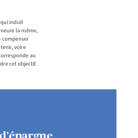
qui induit
emeure la même,
de compenser
tenir, voire
n corresponde au
re cet objectif.
 d’épargne