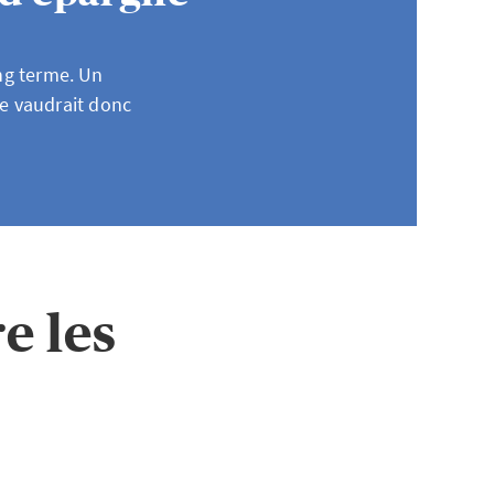
ong terme. Un
e vaudrait donc
e les