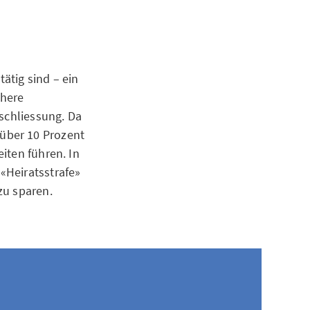
ätig sind – ein
öhere
eschliessung. Da
über 10 Prozent
iten führen. In
«Heiratsstrafe»
zu sparen.