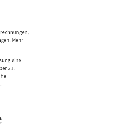
errechnungen,
ngen. Mehr
ssung eine
per 31.
che
.
e