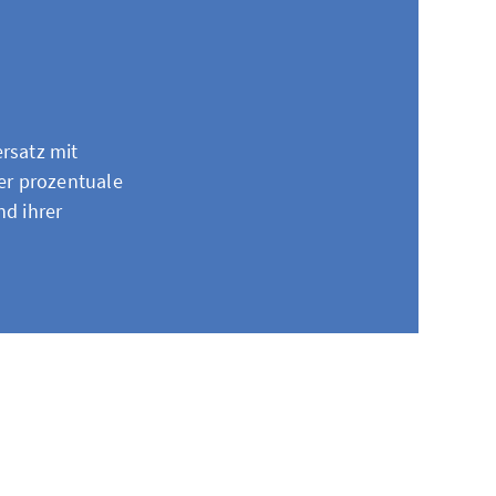
rsatz mit
er prozentuale
nd ihrer