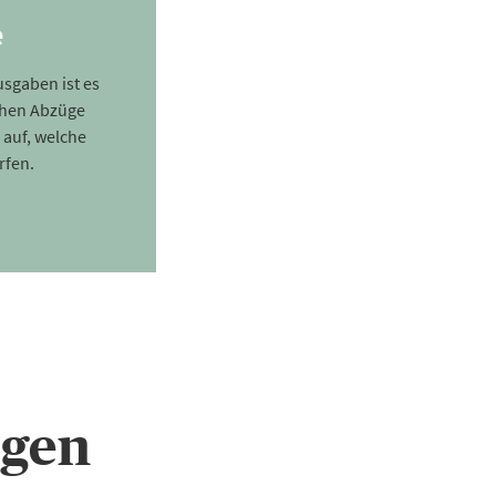
e
sgaben ist es
chen Abzüge
 auf, welche
rfen.
ngen