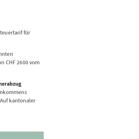
teuertarif für
annten
von CHF 2600 vom
nerabzug
 Einkommens
 Auf kantonaler