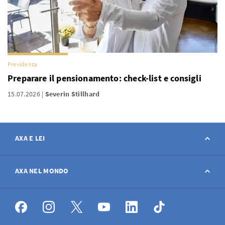
Previdenza
Preparare il pensionamento: check-list e consigli
15.07.2026
Severin Stillhard
AXA E LEI
Contatto
AXA NEL MONDO
Avviso sinistro
AXA nel mondo