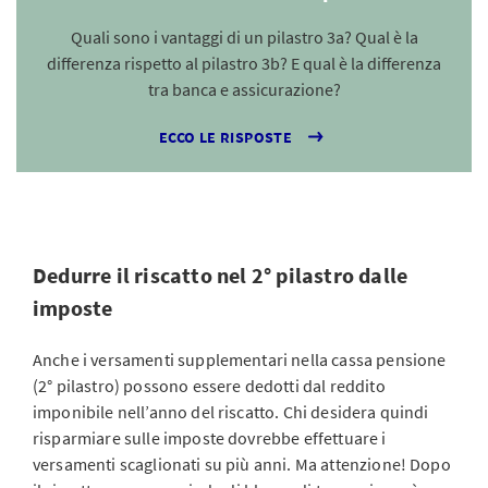
Quali sono i vantaggi di un pilastro 3a? Qual è la
differenza rispetto al pilastro 3b? E qual è la differenza
tra banca e assicurazione?
ECCO LE RISPOSTE
Dedurre il riscatto nel 2° pilastro dalle
imposte
Anche i versamenti supplementari nella cassa pensione
(2° pilastro) possono essere dedotti dal reddito
imponibile nell’anno del riscatto. Chi desidera quindi
risparmiare sulle imposte dovrebbe effettuare i
versamenti scaglionati su più anni. Ma attenzione! Dopo