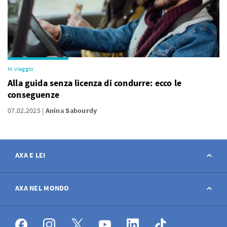
In viaggio
Alla guida senza licenza di condurre: ecco le
conseguenze
07.02.2025
Anina Sabourdy
AXA E LEI
Contatto
AXA NEL MONDO
Avviso sinistro
AXA nel mondo