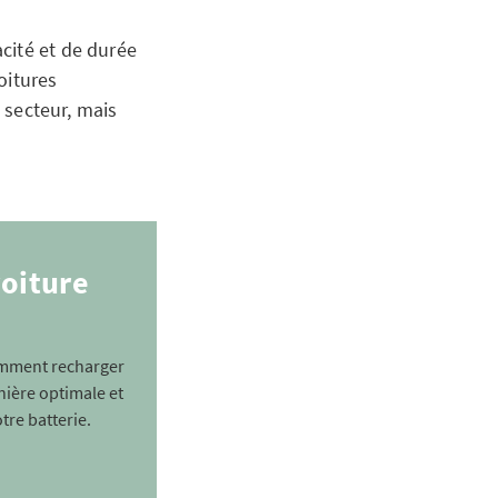
cité et de durée
voitures
e secteur, mais
oiture
omment recharger
nière optimale et
tre batterie.