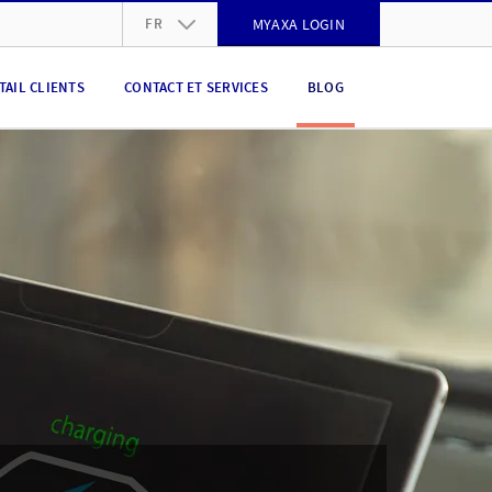
FR
MYAXA LOGIN
DE
TAIL CLIENTS
CONTACT ET SERVICES
BLOG
FR
IT
EN