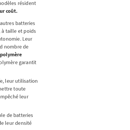
modèles résident
ur coût.
autres batteries
à taille et poids
autonomie. Leur
and nombre de
m-polymère
polymère garantit
, leur utilisation
ettre toute
i empêché leur
le de batteries
de leur densité