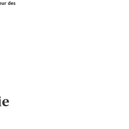
eur des
ie