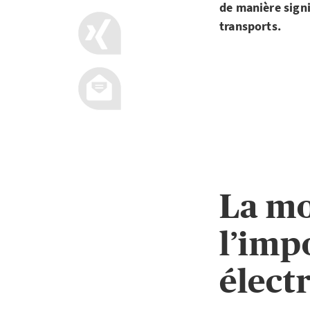
de manière signi
transports.
La mo
l’imp
élect