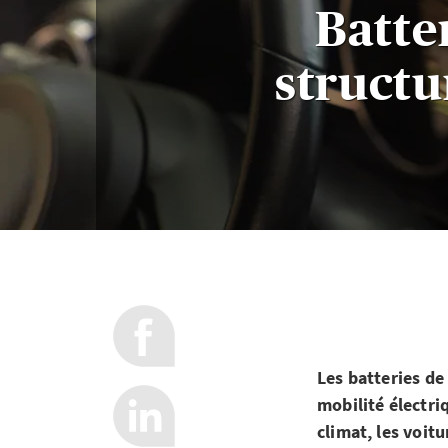
Batte
structu
Les batteries de
mobilité électri
climat, les voitu