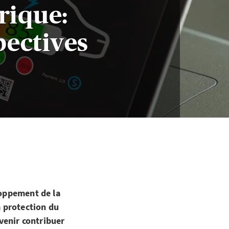
rique:
pectives
loppement de la
a protection du
avenir contribuer