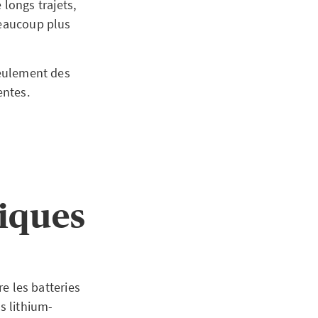
e longs trajets,
beaucoup plus
seulement des
entes.
riques
re les batteries
s lithium-