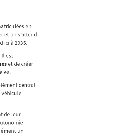
matriculées en
r et on s’attend
’ici à 2035.
Il est
ues
et de créer
èles.
’élément central
 véhicule
t de leur
’autonomie
isément un