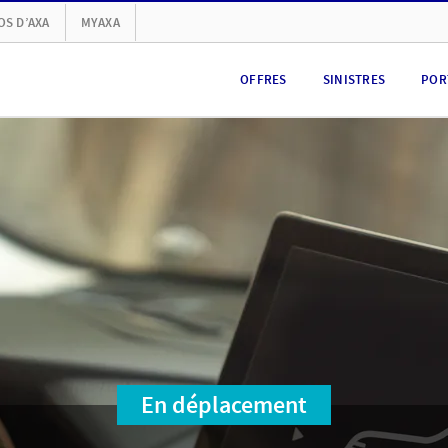
OS D’AXA
MYAXA
OFFRES
SINISTRES
POR
En déplacement