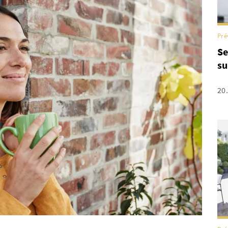
Pré
Se
su
20