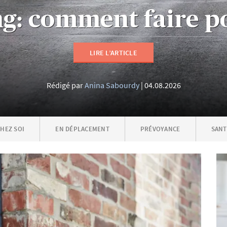
: comment faire po
LIRE L’ARTICLE
Rédigé par
Anina Sabourdy
04.08.2026
CHEZ SOI
EN DÉPLACEMENT
PRÉVOYANCE
SANT