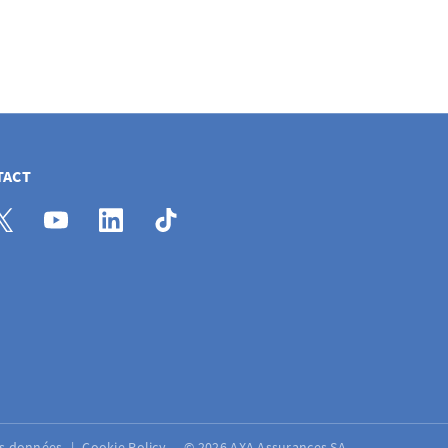
TACT
es données
Cookie Policy
© 2026 AXA Assurances SA