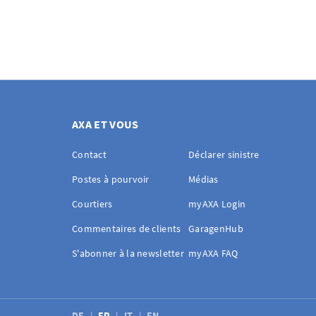
AXA ET VOUS
Contact
Déclarer sinistre
Postes à pourvoir
Médias
Courtiers
myAXA Login
Commentaires de clients
GaragenHub
S'abonner à la newsletter
myAXA FAQ
DE
FR
IT
EN