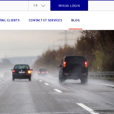
FR
MYAXA LOGIN
DE
TAIL CLIENTS
CONTACT ET SERVICES
BLOG
FR
IT
EN