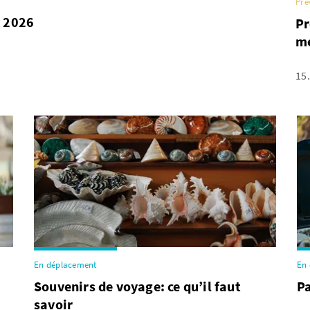
Pré
n 2026
Pr
m
15
En déplacement
En
Souvenirs de voyage: ce qu’il faut
Pa
t
savoir