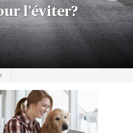
ur l’éviter?
É