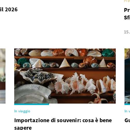
Pre
il 2026
Pr
Sf
15
In viaggio
In 
Importazione di souvenir: cosa è bene
Gu
sapere