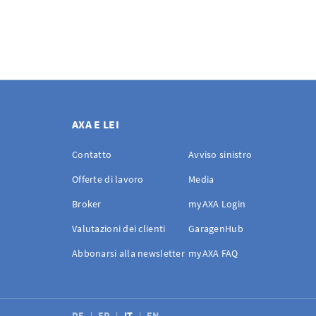
AXA E LEI
Contatto
Avviso sinistro
Offerte di lavoro
Media
Broker
myAXA Login
Valutazioni dei clienti
GaragenHub
Abbonarsi alla newsletter
myAXA FAQ
DE
FR
IT
EN