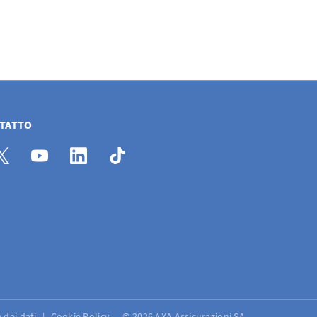
NTATTO
 dei dati
Cookie Policy
© 2026 AXA Assicurazioni SA