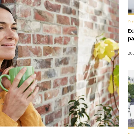
Pre
Ec
pa
20