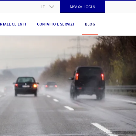
IT
MYAXA LOGIN
DE
RTALE CLIENTI
CONTATTO E SERVIZI
BLOG
FR
IT
EN