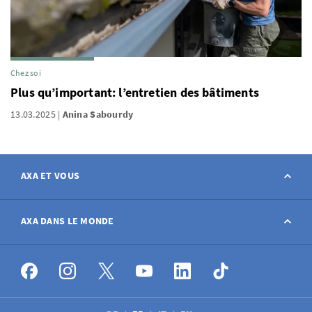
Chez soi
Plus qu’important: l’entretien des bâtiments
13.03.2025
Anina Sabourdy
AXA ET VOUS
Contact
AXA DANS LE MONDE
Déclarer sinistre
AXA dans le monde
Postes à pourvoir