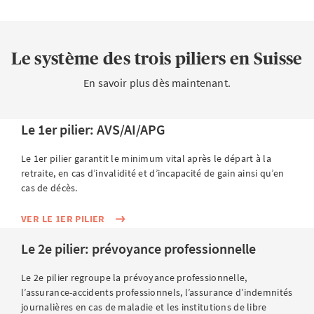
Quels sont les avantages fiscaux?
Le système des trois piliers en Suisse
Quelles assurances-vie sont déductibles des
impôts?
En savoir plus dès maintenant.
Le 1er pilier: AVS/AI/APG
Le 1er pilier garantit le minimum vital après le départ à la
retraite, en cas d’invalidité et d’incapacité de gain ainsi qu’en
cas de décès.
VER LE 1ER PILIER
Le 2e pilier: prévoyance professionnelle
Le 2e pilier regroupe la prévoyance professionnelle,
l’assurance-accidents professionnels, l’assurance d’indemnités
journalières en cas de maladie et les institutions de libre