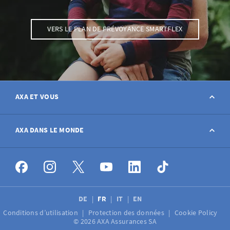
VERS LE PLAN DE PRÉVOYANCE SMARTFLEX
AXA ET VOUS
Contact
AXA DANS LE MONDE
Déclarer sinistre
AXA dans le monde
Postes à pourvoir
DE
FR
IT
EN
Conditions d’utilisation
Protection des données
Cookie Policy
Médias
© 2026 AXA Assurances SA