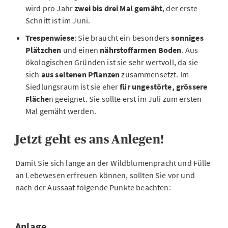
wird pro Jahr
zwei bis drei Mal gemäht
, der erste
Schnitt ist im Juni.
Trespenwiese
: Sie braucht ein besonders
sonniges
Plätzchen
und einen
nährstoffarmen Boden
. Aus
ökologischen Gründen ist sie sehr wertvoll, da sie
sich
aus seltenen Pflanzen
zusammensetzt. Im
Siedlungsraum ist sie eher
für ungestörte, grössere
Fläche
n geeignet. Sie sollte erst im Juli zum ersten
Mal gemäht werden.
Jetzt geht es ans Anlegen!
Damit Sie sich lange an der Wildblumenpracht und Fülle
an Lebewesen erfreuen können, sollten Sie vor und
nach der Aussaat folgende Punkte beachten:
Anlage