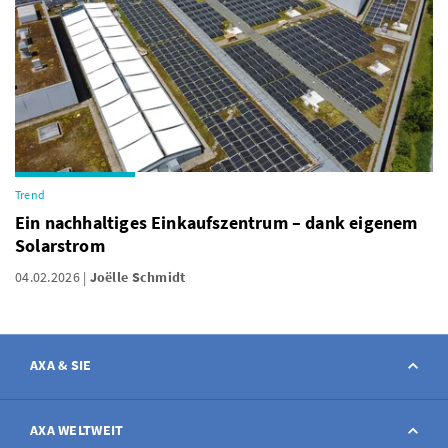
Trend
Ein nachhaltiges Einkaufszentrum – dank eigenem
Solarstrom
04.02.2026
Joëlle Schmidt
AXA & SIE
Kontakt
AXA WELTWEIT