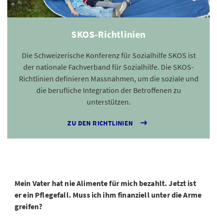
SKOS-Richtlinien
Die Schweizerische Konferenz für Sozialhilfe SKOS ist
der nationale Fachverband für Sozialhilfe. Die SKOS-
Richtlinien definieren Massnahmen, um die soziale und
die berufliche Integration der Betroffenen zu
unterstützen.
ZU DEN RICHTLINIEN
Mein Vater hat nie Alimente für mich bezahlt. Jetzt ist
er ein Pflegefall. Muss ich ihm finanziell unter die Arme
greifen?