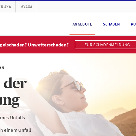
R AXA
MYAXA
ANGEBOTE
SCHADEN
KU
gelschaden? Unwetterschaden?
ZUR SCHADENMELDUNG
RN
 der
ung
ines Unfalls
h einem Unfall