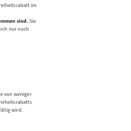
reiheitsrabatt im
kommen sind.
Sie
urch nur noch
ie von weniger
eiheitsrabatts
llig wird.