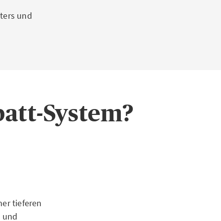
lters und
batt-System?
er tieferen
, und