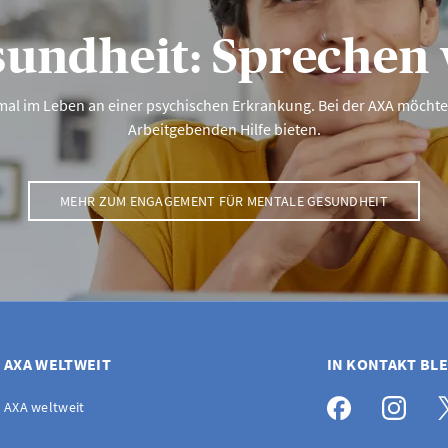
ermeiden.
sundheit: Sprechen 
mal im Leben an einer psychischen Erkrankung. Bei der AXA möcht
Arbeitgebenden Hilfe bieten.
MEHR ZUM ENGAGEMENT FÜR MENTALE GESUNDHEIT
AXA WELTWEIT
IN KONTAKT BL
AXA weltweit