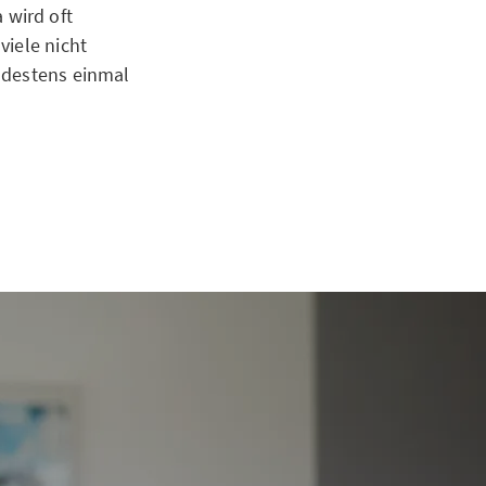
 wird oft
viele nicht
ndestens einmal
 an, bei der
ce zu finden.
en, können
fen über das
hen, ihren
für den Umgang
epressive