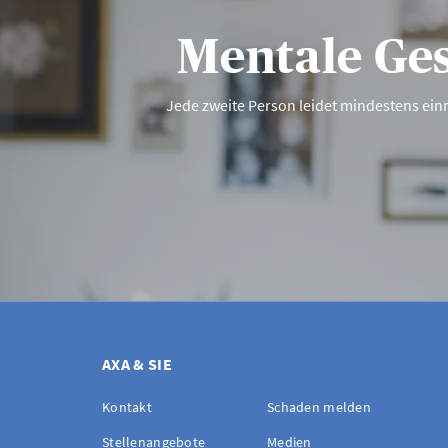
Erkrankung zu v
Mentale Ge
Jede zweite Person leidet mindestens ein
AXA & SIE
Kontakt
Schaden melden
Stellenangebote
Medien