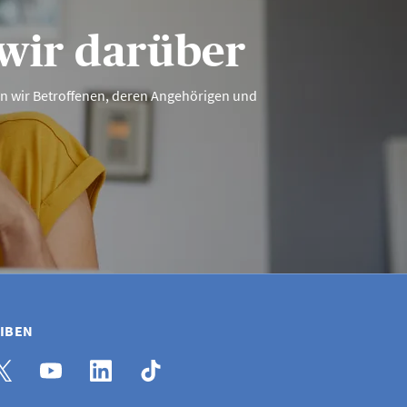
wir darüber
en wir Betroffenen, deren Angehörigen und
EIBEN