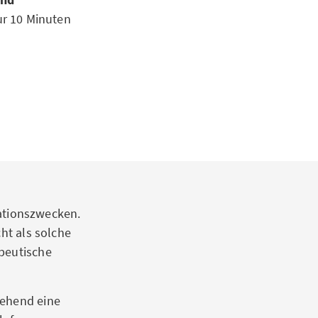
nur 10 Minuten
mationszwecken.
cht als solche
apeutische
gehend eine