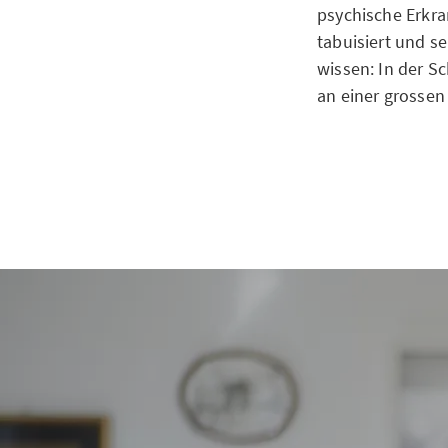
psychische Erkr
tabuisiert und s
wissen: In der S
an einer grossen
Offen ü
Ausserdem geben
Arbeit gestresst 
Doch wenn beste
Krankheitsfälle 
Thema «mentale 
Angehörigen und
mit psychischen 