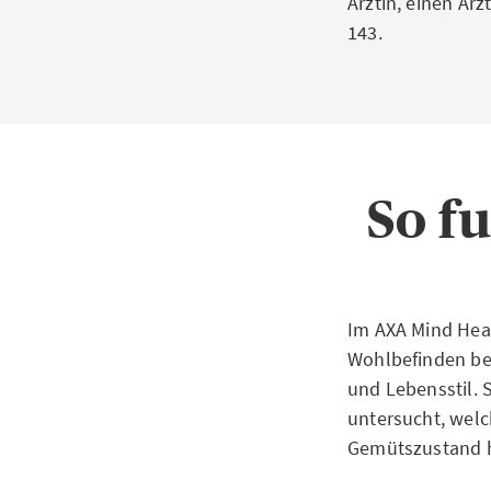
Ärztin, einen Ar
143.
So fu
Im AXA Mind Heal
Wohlbefinden be
und Lebensstil. 
untersucht, wel
Gemütszustand 