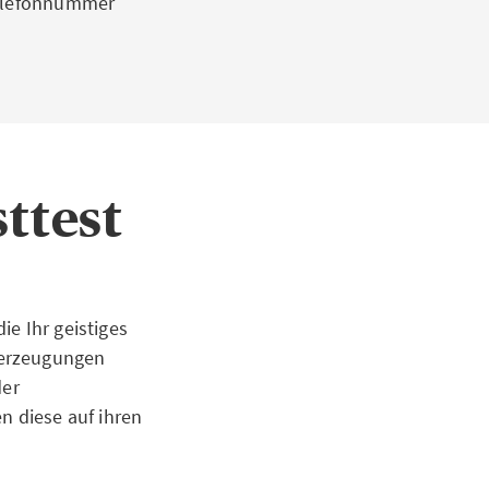
 Telefonnummer
sttest
e Ihr geistiges
berzeugungen
der
 diese auf ihren