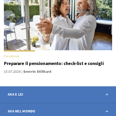
Previdenza
Preparare il pensionamento: check-list e consigli
15.07.2026
Severin Stillhard
AXA E LEI
Contatto
AXA NEL MONDO