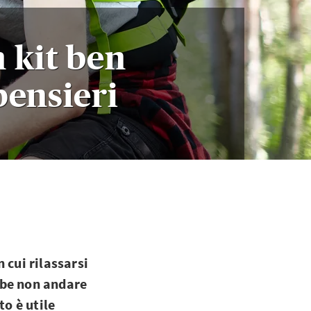
 kit ben
pensieri
 cui rilassarsi
bbe non andare
to è utile