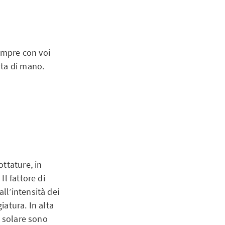
empre con voi
ata di mano.
ottature, in
Il fattore di
ll’intensità dei
iatura. In alta
e solare sono