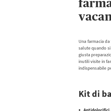
farma
vacan
Una farmacia da v
salute quando si 
giusta preparazio
inutili visite in
indispensabile po
Kit di b
Antidolorifici 