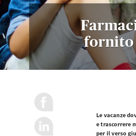
Farmaci
fornito
Le vacanze dov
e trascorrere 
per il verso gi