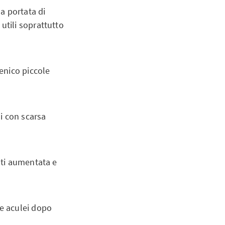
a portata di
utili soprattutto
enico piccole
ni con scarsa
lti aumentata e
he aculei dopo