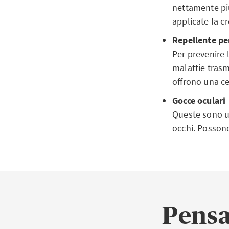
nettamente più 
applicate la c
Repellente per
Per prevenire l
malattie trasm
offrono una ce
Gocce oculari
Queste sono uti
occhi. Possono
Pensa