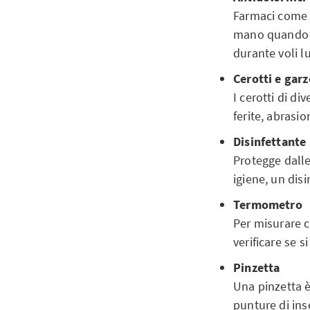
Farmaci come 
mano quando si
durante voli l
Cerotti e garze
I cerotti di d
ferite, abrasio
Disinfettante
Protegge dalle
igiene, un dis
Termometro
Per misurare c
verificare se si
Pinzetta
Una pinzetta è
punture di inse