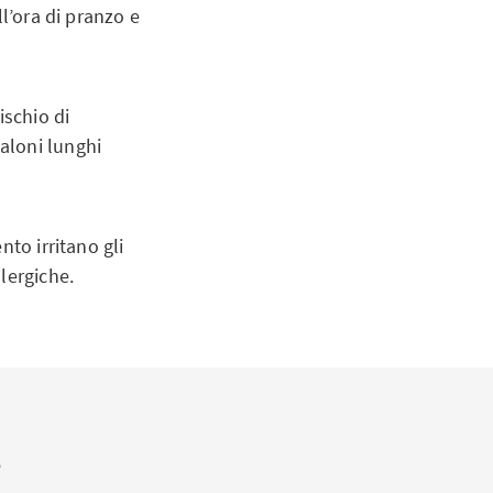
ll’ora di pranzo e
ischio di
aloni lunghi
nto irritano gli
llergiche.
e