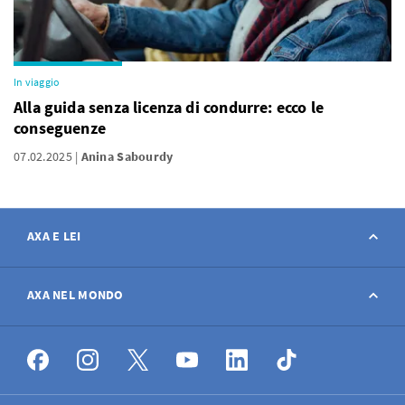
In viaggio
Alla guida senza licenza di condurre: ecco le
conseguenze
07.02.2025
Anina Sabourdy
AXA E LEI
Contatto
AXA NEL MONDO
Avviso sinistro
AXA nel mondo
Offerte di lavoro