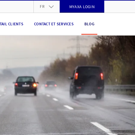
FR
MYAXA LOGIN
DE
TAIL CLIENTS
CONTACT ET SERVICES
BLOG
FR
IT
EN