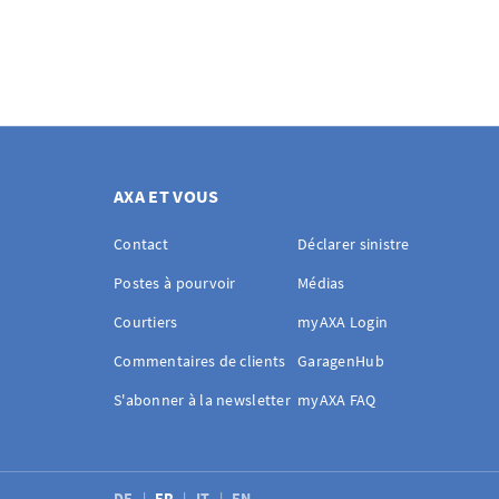
AXA ET VOUS
Contact
Déclarer sinistre
Postes à pourvoir
Médias
Courtiers
myAXA Login
Commentaires de clients
GaragenHub
S'abonner à la newsletter
myAXA FAQ
DE
FR
IT
EN