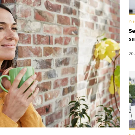
Pré
Se
su
20