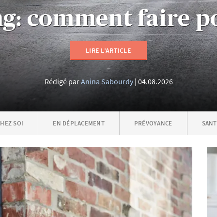
: comment faire po
LIRE L’ARTICLE
Rédigé par
Anina Sabourdy
04.08.2026
CHEZ SOI
EN DÉPLACEMENT
PRÉVOYANCE
SANT