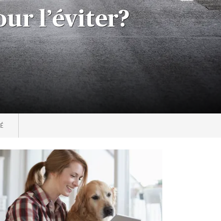
ur l’éviter?
É