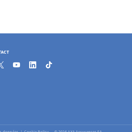
TACT
es données
Cookie Policy
© 2026 AXA Assurances SA