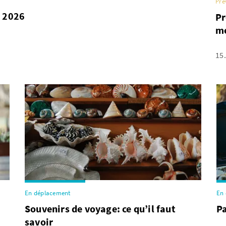
Pré
n 2026
Pr
m
15
En déplacement
En
Souvenirs de voyage: ce qu’il faut
Pa
t
savoir