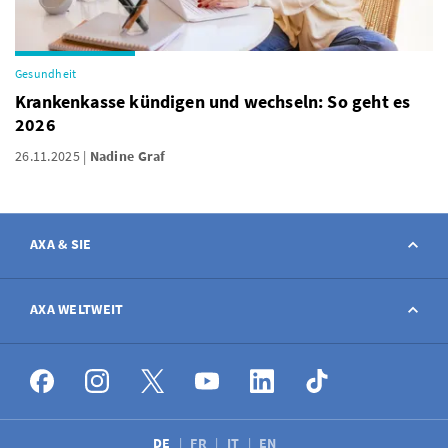
Gesundheit
Krankenkasse kündigen und wechseln: So geht es
2026
26.11.2025
Nadine Graf
AXA & SIE
Kontakt
AXA WELTWEIT
Schaden melden
AXA weltweit
Stellenangebote
DE
FR
IT
EN